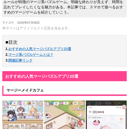
ルールが特徴のマージ系パズルゲーム。明確な終わりが見えず、時間を
忘れてプレイしたくなる魅力がある。本記事では、スマホで遊べるおす
すめのマージゲームを紹介していこう。
ライコウ
2026年07月08日
本サイトはアフィリエイト広告を含みます。
■目次
1.
おすすめの人気マージパズルアプリ20選
2.
マージ系パズルゲームとは？
3.
関連記事リンク
おすすめの人気マージパズルアプリ20選
マージーメイドカフェ