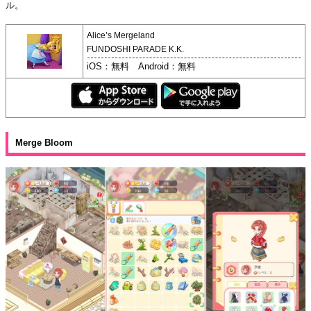
ル。
Alice’s Mergeland
FUNDOSHI PARADE K.K.
iOS：無料 Android：無料
Merge Bloom