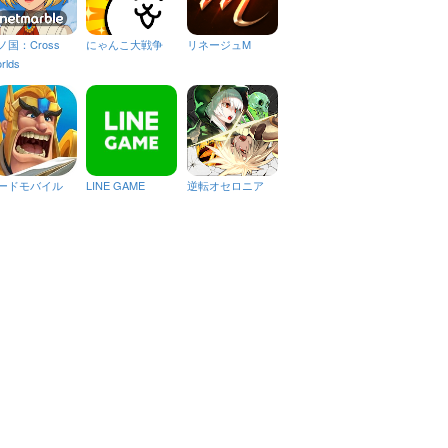
ノ国：Cross
にゃんこ大戦争
リネージュM
rlds
ードモバイル
LINE GAME
逆転オセロニア