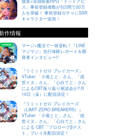
放置×深淵探索RPG『ドットアビ
ス』事前登録者数が5日間で20万
人を突破！ 事前登録ガチャにSSR
キャラクター追加！
新作情報
マージ×魔法で一発逆転！『LINE
マジマジ』先行体験レポート＆開
発者インタビュー!!
『リミットゼロ ブレイカーズ』
VTuber 「小雀とと」さん、「或
世イヌ」さん、「心白てと」さん
によるCBT振り返り座談会が7月
10日（金）に配信決定！
『リミットゼロ ブレイカーズ
（LIMIT ZERO BREAKERS）』
VTuber 「小雀とと」さん、「或
世イヌ」さん、「心白てと」さん
による CBT「プロローグβテス
ト」プレイ生配信決定！