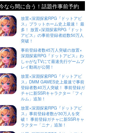
今なら間に合う！話題作事前予約
放置×深淵探索RPG『ドットアビ
ス』プラットホーム史上最速！ 最
多！ 放置×深淵探索RPG『ドット
アビス』の事前登録者総数50万人
突破！
事前登録者数45万人突破の放置×
深淵探索RPG『ドットアビス』わ
しゃがなTVにて最速先行ゲームプ
レイ動画が公開！
放置×深淵探索RPG『ドットアビ
ス』DMM GAMES史上最速で事前
登録者数40万人突破！ 事前登録ガ
チャに新SSRキャラクター「フィ
ルム」追加！
放置×深淵探索RPG『ドットアビ
ス』事前登録者数が30万人を突
破！ 事前登録ガチャに新SSRキャ
ラクター「ニナ」追加！