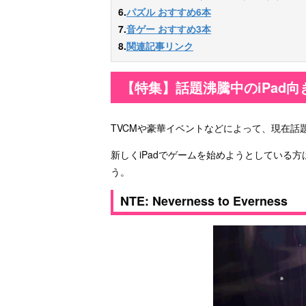
6.
パズル おすすめ6本
7.
音ゲー おすすめ3本
8.
関連記事リンク
【特集】話題沸騰中のiPad向
TVCMや豪華イベントなどによって、現在話
新しくiPadでゲームを始めようとしている
う。
NTE: Neverness to Everness