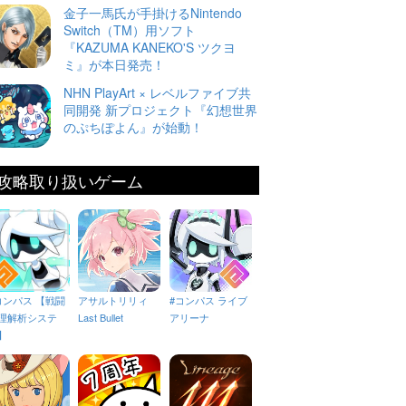
金子一馬氏が手掛けるNintendo
Switch（TM）用ソフト
『KAZUMA KANEKO'S ツクヨ
ミ』が本日発売！
NHN PlayArt × レベルファイブ共
同開発 新プロジェクト『幻想世界
のぷちぽよん』が始動！
攻略取り扱いゲーム
コンパス 【戦闘
アサルトリリィ
#コンパス ライブ
理解析システ
Last Bullet
アリーナ
】