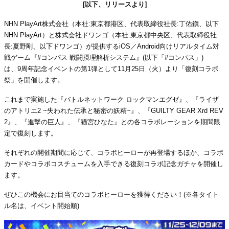
[以下、リリースより]
NHN PlayArt株式会社（本社:東京都港区、代表取締役社長:丁佑鎭、以下
NHN PlayArt）と株式会社ドワンゴ（本社:東京都中央区、代表取締役社
長:夏野剛、以下ドワンゴ）が提供するiOS／Android向けリアルタイム対
戦ゲーム『#コンパス 戦闘摂理解析システム』(以下「#コンパス」)
は、9周年記念イベントの第1弾として11月25日（火）より「復刻コラボ
祭」を開催します。
これまで実施した『バトルネットワーク ロックマンエグゼ』、『ライザ
のアトリエ2 ~失われた伝承と秘密の妖精~』、『GUILTY GEAR Xrd REV
2』、『進撃の巨人』、『猫宮ひなた』との各コラボレーションを期間限
定で復刻します。
それぞれの開催期間に応じて、コラボヒーローが再登場するほか、コラボ
カードやコラボコスチュームを入手できる復刻コラボ記念ガチャを開催し
ます。
ぜひこの機会にお目当てのコラボヒーローを獲得ください！(※各タイト
ル名は、イベント開始順)