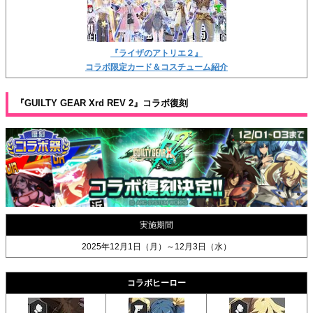
『ライザのアトリエ２』
コラボ限定カード＆コスチューム紹介
『GUILTY GEAR Xrd REV 2』コラボ復刻
実施期間
2025年12月1日（月）～12月3日（水）
コラボヒーロー