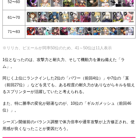
52〜60
61〜70
71〜83
※リリカ、ピエールが同率50位のため、41～50位は11人表示
1位となったのは、攻撃力と耐久力、そして機動力を兼ね備えた「ラ
ム」。
同じく上位にランクインした2位の「パワー（前回4位）」や7位の「某
（前回27位）」などを見ても、ある程度の耐久力がありながらキルを狙え
るスプリンターが活躍していたと考えられる。
また、特に勝率の変化が顕著なのが、10位の「ギルガメッシュ（前回46
位）」。
シーズン開催前のバランス調整で体力倍率や通常攻撃が上方修正され、使
用感が良くなったことが要因だろう。