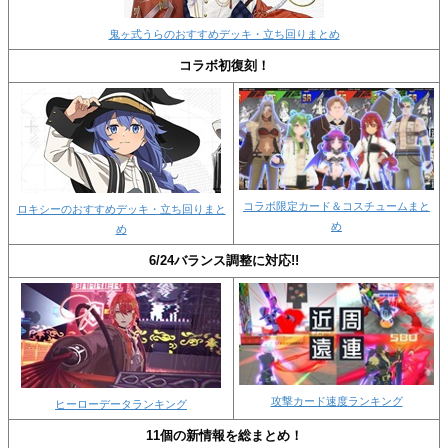
鬼ヶ式うらのおすすめデッキ・立ち回りまとめ
コラボ初復刻！
コラボ限定カード＆コスチュームまと
ロキシーのおすすめデッキ・立ち回りまと
め
め
6/24バランス調整に対応!!
攻撃カード速度ランキング
ヒーローデータランキング
11個の新情報を総まとめ！