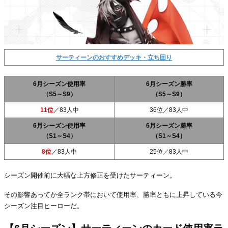
サーティーンのおすすめデッキ・立ち回り
6月シーズン使用率
6月シーズン勝率
（S5～S9）
（S5～S9）
11位
／83人中
36位／83人中
6月シーズン使用率
6月シーズン勝率
（S1～S4）
（S1～S4）
8位
／83人中
25位／83人中
シーズン開催前に大幅な上方修正を受けたサーティーン。
その影響あってか全ランク帯において使用率、勝率ともに上昇している今
シーズン注目ヒーローだ。