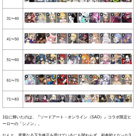
31〜40
41〜50
51〜60
61〜70
71〜83
1位に輝いたのは、『ソードアート・オンライン（SAO）』コラボ限定ヒ
ーローの「シノン」。
なんと、度重なる下方修正を受けているにも関わらず、初参戦となった3