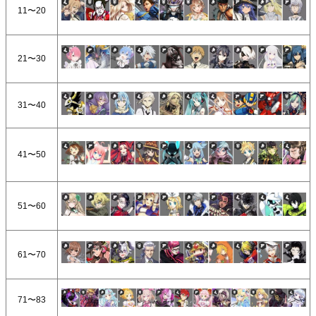
11〜20
21〜30
31〜40
41〜50
51〜60
61〜70
71〜83