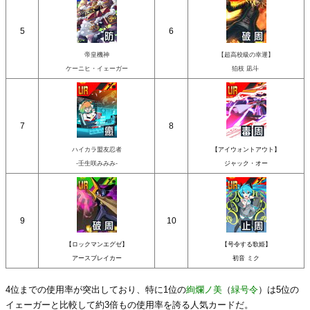
5
6
帝皇機神
【超高校級の幸運】
ケーニヒ・イェーガー
狛枝 凪斗
7
8
ハイカラ盟友忍者
【アイウォントアウト】
-壬生咲みみみ-
ジャック・オー
9
10
【ロックマンエグゼ】
【号令する歌姫】
アースブレイカー
初音 ミク
4位までの使用率が突出しており、特に1位の
絢爛ノ美
（
緑号令
）は5位の
イェーガーと比較して約3倍もの使用率を誇る人気カードだ。