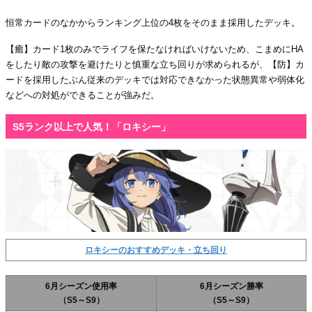
恒常カードのなかからランキング上位の4枚をそのまま採用したデッキ。
【癒】カード1枚のみでライフを保たなければいけないため、こまめにHA
をしたり敵の攻撃を避けたりと慎重な立ち回りが求められるが、【防】カ
ードを採用したぶん従来のデッキでは対応できなかった状態異常や弱体化
などへの対処ができることが強みだ。
S5ランク以上で人気！「ロキシー」
ロキシーのおすすめデッキ・立ち回り
6月シーズン使用率
6月シーズン勝率
（S5～S9）
（S5～S9）