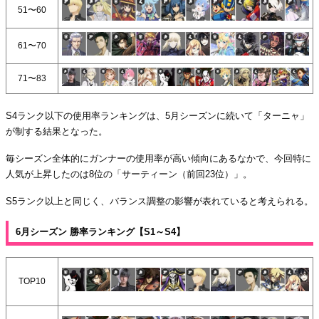
51〜60
61〜70
71〜83
S4ランク以下の使用率ランキングは、5月シーズンに続いて「ターニャ」
が制する結果となった。
毎シーズン全体的にガンナーの使用率が高い傾向にあるなかで、今回特に
人気が上昇したのは8位の「サーティーン（前回23位）」。
S5ランク以上と同じく、バランス調整の影響が表れていると考えられる。
6月シーズン 勝率ランキング【S1～S4】
TOP10