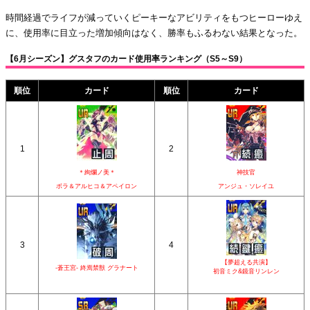
時間経過でライフが減っていくピーキーなアビリティをもつヒーローゆえ
に、使用率に目立った増加傾向はなく、勝率もふるわない結果となった。
【6月シーズン】グスタフのカード使用率ランキング（S5～S9）
順位
カード
順位
カード
1
2
＊絢爛ノ美＊
神技官
ボラ＆アルヒコ＆アペイロン
アンジュ・ソレイユ
3
4
【夢超える共演】
-蒼王宮- 終焉禁獣 グラナート
初音ミク&鏡音リンレン