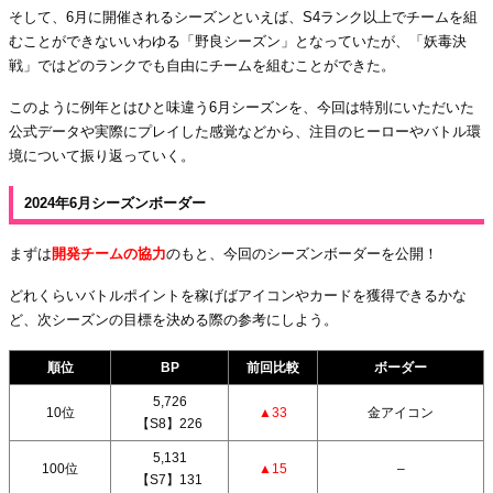
そして、6月に開催されるシーズンといえば、S4ランク以上でチームを組
むことができないいわゆる「野良シーズン」となっていたが、「妖毒決
戦」ではどのランクでも自由にチームを組むことができた。
このように例年とはひと味違う6月シーズンを、今回は特別にいただいた
公式データや実際にプレイした感覚などから、注目のヒーローやバトル環
境について振り返っていく。
2024年6月シーズンボーダー
まずは
開発チームの協力
のもと、今回のシーズンボーダーを公開！
どれくらいバトルポイントを稼げばアイコンやカードを獲得できるかな
ど、次シーズンの目標を決める際の参考にしよう。
順位
BP
前回比較
ボーダー
5,726
10位
▲33
金アイコン
【S8】226
5,131
100位
▲15
–
【S7】131