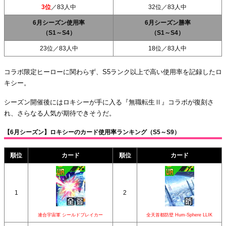
3位
／83人中
32位／83人中
6月シーズン使用率
6月シーズン勝率
（S1～S4）
（S1～S4）
23位／83人中
18位／83人中
コラボ限定ヒーローに関わらず、S5ランク以上で高い使用率を記録したロ
キシー。
シーズン開催後にはロキシーが手に入る『無職転生Ⅱ』コラボが復刻さ
れ、さらなる人気が期待できそうだ。
【6月シーズン】ロキシーのカード使用率ランキング（S5～S9）
順位
カード
順位
カード
1
2
連合宇宙軍 シールドブレイカー
全天首都防壁 Hum-Sphere LLIK