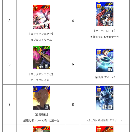
3
4
【オーバーロード】
【ロックマンエグゼ】
英雄モモン＆美姫ナーベ
ダブルストリーム
5
6
【ロックマンエグゼ】
楽団姫 ディーバ
アースブレイカー
7
8
【超電磁砲】
-蒼王宮- 終焉禁獣 グラナート
超能力者（レベル5）の第一位