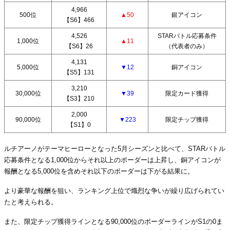
4,966
500位
▲50
銀アイコン
【S6】466
4,526
STARバトル応募条件
1,000位
▲11
【S6】26
（代表者のみ）
4,131
5,000位
▼12
銅アイコン
【S5】131
3,210
30,000位
▼39
限定カード獲得
【S3】210
2,000
90,000位
▼223
限定チップ獲得
【S1】0
ルチアーノがテーマヒーローとなった5月シーズンと比べて、STARバトル
応募条件となる1,000位からそれ以上のボーダーは上昇し、銅アイコンが
報酬となる5,000位を含めそれ以下のボーダーは下がる結果に。
より豪華な報酬を狙い、ランキング上位で熾烈な争いが繰り広げられてい
たと考えられる。
また、限定チップ獲得ラインとなる90,000位のボーダーラインがS1の0ま