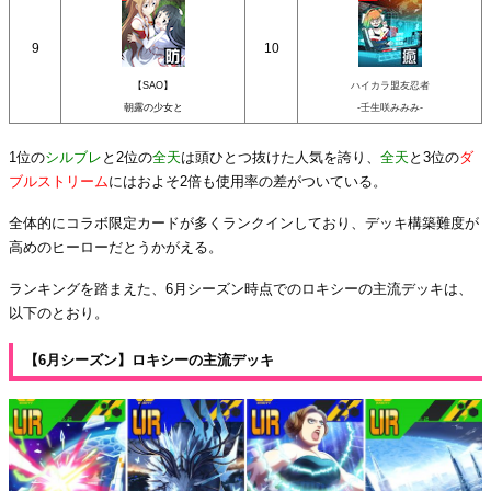
9
10
【SAO】
ハイカラ盟友忍者
朝露の少女と
-壬生咲みみみ-
1位の
シルブレ
と2位の
全天
は頭ひとつ抜けた人気を誇り、
全天
と3位の
ダ
ブルストリーム
にはおよそ2倍も使用率の差がついている。
全体的にコラボ限定カードが多くランクインしており、デッキ構築難度が
高めのヒーローだとうかがえる。
ランキングを踏まえた、6月シーズン時点でのロキシーの主流デッキは、
以下のとおり。
【6月シーズン】ロキシーの主流デッキ