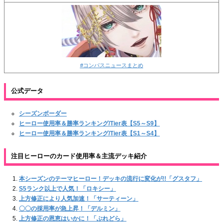
#コンパスニュースまとめ
公式データ
シーズンボーダー
ヒーロー使用率＆勝率ランキング/Tier表【S5～S9】
ヒーロー使用率＆勝率ランキング/Tier表【S1～S4】
注目ヒーローのカード使用率＆主流デッキ紹介
本シーズンのテーマヒーロー！デッキの流行に変化が!!「グスタフ」
S5ランク以上で人気！「ロキシー」
上方修正により人気加速！「サーティーン」
〇〇の採用率が急上昇！「デルミン」
上方修正の恩恵はいかに！「ぶれどら」