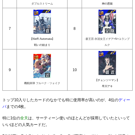
ダブルストリーム
神の恩寵
7
8
【NieR:Automata】
-蒼王宮-氷冠女王イデア=N=ユランブ
戦いの始まり
ルク
9
10
【チェンソーマン】
機航師弾 フルーク・ツォイク
早川アキ
トップ10入りしたカードのなかでも特に使用率が高いのが、4位の
ディー
バ
までの4枚。
特に1位の
全天
は、サーティーン使いのほとんどが採用していたといって
いいほどの人気カードだ。