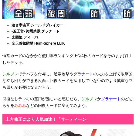
連合宇宙軍 シールドブレイカー
-蒼王宮- 終焉禁獣 グラナート
楽団姫 ディーバ
全天首都防壁 Hum-Sphere LLIK
恒常カードのなかから使用率ランキング上位4枚のカードをそのまま採用
したデッキ。
シルブレ
でデバフを付与し、通常攻撃や
グラナート
の火力を上げて攻撃的
な立ち回りができる反面、回復カードを採用していないのでより慎重な立
ち回りが必要になるだろう。
回復なしデッキの運用が難しいと感じたら、
シルブレ
か
グラナート
のどち
らかを
みみみ
などの回復カードに変えてみよう。
上方修正により人気加速！「サーティーン」