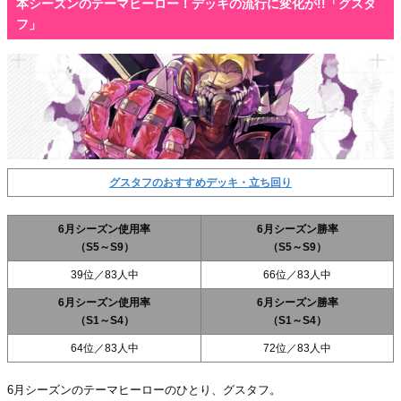
本シーズンのテーマヒーロー！デッキの流行に変化が!!「グスタ
フ」
グスタフのおすすめデッキ・立ち回り
6月シーズン使用率
6月シーズン勝率
（S5～S9）
（S5～S9）
39位／83人中
66位／83人中
6月シーズン使用率
6月シーズン勝率
（S1～S4）
（S1～S4）
64位／83人中
72位／83人中
6月シーズンのテーマヒーローのひとり、グスタフ。