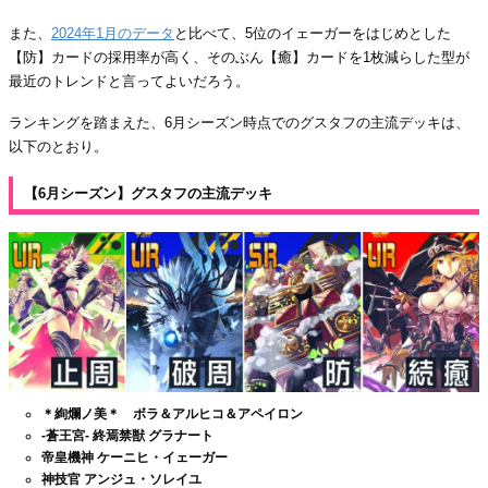
また、
2024年1月のデータ
と比べて、5位のイェーガーをはじめとした
【防】カードの採用率が高く、そのぶん【癒】カードを1枚減らした型が
最近のトレンドと言ってよいだろう。
ランキングを踏まえた、6月シーズン時点でのグスタフの主流デッキは、
以下のとおり。
【6月シーズン】グスタフの主流デッキ
＊絢爛ノ美＊ ボラ＆アルヒコ＆アペイロン
-蒼王宮- 終焉禁獣 グラナート
帝皇機神 ケーニヒ・イェーガー
神技官 アンジュ・ソレイユ