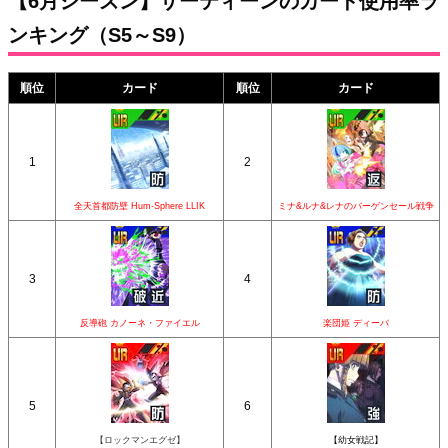
【6月シーズン】サーティーンのカード使用率ラ
ンキング（S5～S9）
順位
カード
順位
カード
1
2
全天首都防壁 Hum-Sphere LLIK
ミナ&ルナ&レナのバーゲンセール戦争
3
4
反導砲 カノーネ・ファイエル
楽団姫 ディーバ
5
6
【ロックマンエグゼ】
【幼女戦記】