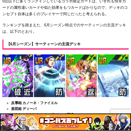
5位以下に多くランクインしているコラボ限定カードは、いずれも恒常カ
ードの属性違いカードや似た効果をもつカードばかりなので、デッキのコ
ンセプト自体は多くのプレイヤーで同じだったと考えられる。
ランキングを踏まえた、6月シーズン時点でのサーティーンの主流デッキ
は、以下のとおり。
【6月シーズン】サーティーンの主流デッキ
反導砲 カノーネ・ファイエル
楽団姫 ディーバ
ミナ＆ルナ＆レナのバーゲンセール戦争
全天首都防壁 Hum-Sphere LLIK