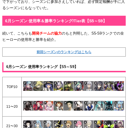
で下がっており、シーズンに参加さえしていれば、必ず限定報酬が手に入
るシーズンにもなっていた。
6月シーズン 使用率＆勝率ランキング/Tier表【S5～S9】
続いて、こちらも
開発チームの協力
のもと判明した、S5-S9ランクでの全
ヒーローの使用率と勝率を紹介。
前回シーズンのランキングはこちら
6月シーズン 使用率ランキング【S5～S9】
TOP10
11〜20
21〜30