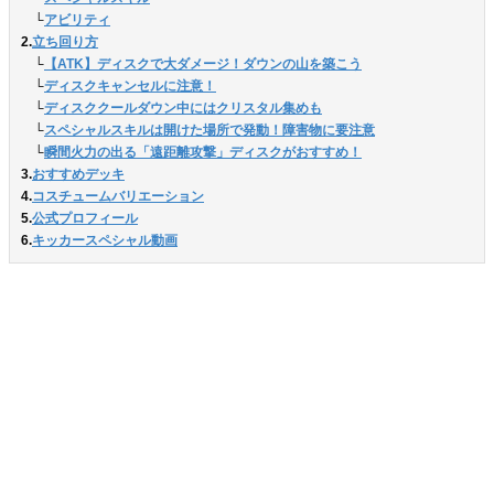
　└
アビリティ
2.
立ち回り方
　└
【ATK】ディスクで大ダメージ！ダウンの山を築こう
　└
ディスクキャンセルに注意！
　└
ディスククールダウン中にはクリスタル集めも
　└
スペシャルスキルは開けた場所で発動！障害物に要注意
　└
瞬間火力の出る「遠距離攻撃」ディスクがおすすめ！
3.
おすすめデッキ
4.
コスチュームバリエーション
5.
公式プロフィール
6.
キッカースペシャル動画