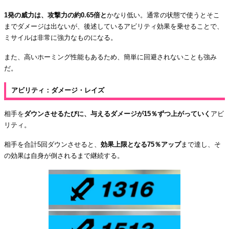
1発の威力は、攻撃力の約0.65倍と
かなり低い。通常の状態で使うとそこ
までダメージは出ないが、後述しているアビリティ効果を乗せることで、
ミサイルは非常に強力なものになる。
また、高いホーミング性能もあるため、簡単に回避されないことも強み
だ。
アビリティ：ダメージ・レイズ
相手を
ダウンさせるたびに、与えるダメージが15％ずつ上がっていく
アビ
リティ。
相手を合計5回ダウンさせると、
効果上限となる75％アップ
まで達し、そ
の効果は自身が倒されるまで継続する。