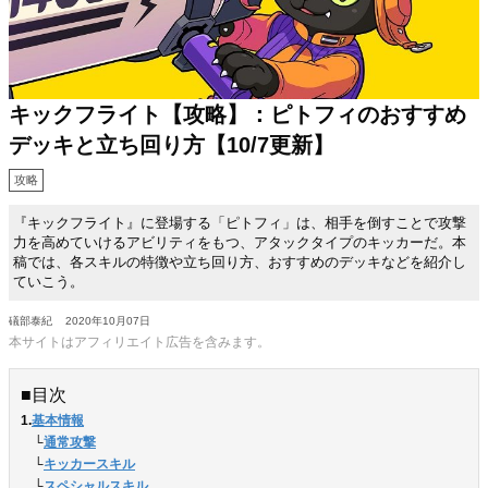
キックフライト【攻略】：ピトフィのおすすめ
デッキと立ち回り方【10/7更新】
攻略
『キックフライト』に登場する「ピトフィ」は、相手を倒すことで攻撃
力を高めていけるアビリティをもつ、アタックタイプのキッカーだ。本
稿では、各スキルの特徴や立ち回り方、おすすめのデッキなどを紹介し
ていこう。
礒部泰紀
2020年10月07日
本サイトはアフィリエイト広告を含みます。
■目次
1.
基本情報
　└
通常攻撃
　└
キッカースキル
　└
スペシャルスキル