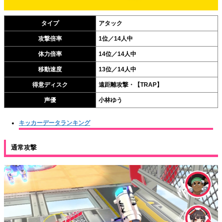
タイプ
アタック
攻撃倍率
1位／14人中
体力倍率
14位／14人中
移動速度
13位／14人中
得意ディスク
遠距離攻撃・【TRAP】
声優
小林ゆう
キッカーデータランキング
通常攻撃