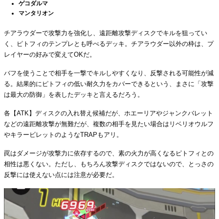
ゲコダルマ
マンタリオン
チアラウダーで攻撃力を強化し、遠距離攻撃ディスクでキルを狙ってい
く、ピトフィのテンプレとも呼べるデッキ。チアラウダー以外の枠は、プ
レイヤーの好みで変えてOKだ。
バフを使うことで相手を一撃でキルしやすくなり、反撃される可能性が減
る。結果的にピトフィの低い耐久力をカバーできるという、まさに「攻撃
は最大の防御」を表したデッキと言えるだろう。
各【ATK】ディスクの入れ替え候補だが、ホエーリアやジャンクバレット
などの遠距離攻撃が無難だが、複数の相手を見たい場合はリベリオウルフ
やキラービレットのようなTRAPもアリ。
罠はダメージが攻撃力に依存するので、素の火力が高くなるピトフィとの
相性は悪くない。ただし、もちろん攻撃ディスクではないので、とっさの
反撃には使えない点には注意が必要だ。