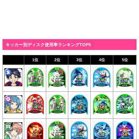
キッカー別ディスク使用率ランキングTOP5
1位
2位
3位
4位
5位