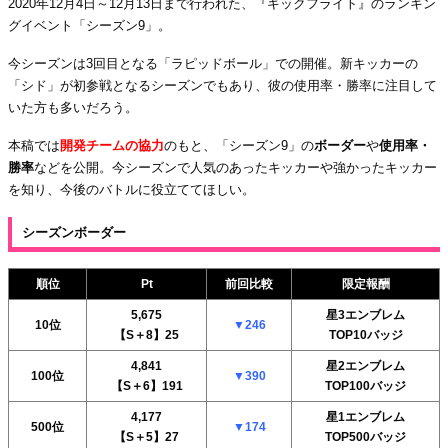
2020年12月4日～12月13日まで行われた、『キックフライト』のランキン
グイベント「シーズン9」。
今シーズンは3回目となる「ラピッドボール」での開催。新キッカーの
「シド」が初参戦となるシーズンでもあり、彼の使用率・勝率に注目して
いた方も多いだろう。
本稿では
開発チームの協力
のもと、「シーズン9」の
ボーダー
や
使用率・
勝率
などを公開。今シーズンで人気のあったキッカーや強かったキッカー
を知り、今後のバトルに役立ててほしい。
シーズンボーダー
順位
Pt
前回比較
限定報酬
5,675
星3エンブレム
10位
▼
2
46
【S＋8】25
TOP10バッジ
4,841
星2エンブレム
100位
▼
390
【S＋6】191
TOP100バッジ
4,177
星1エンブレム
500位
▼
174
【S＋5】27
TOP500バッジ