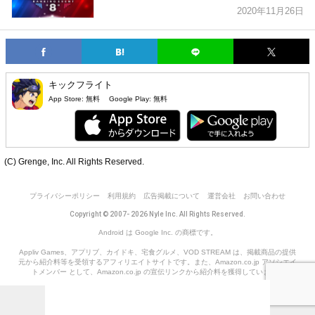
2020年11月26日
キックフライト
App Store:
無料
Google Play:
無料
(C) Grenge, Inc. All Rights Reserved.
プライバシーポリシー
利用規約
広告掲載について
運営会社
お問い合わせ
Copyright © 2007- 2026 Nyle Inc. All Rights Reserved.
Android は Google Inc. の商標です。
Appliv Games、アプリブ、カイドキ、宅食グルメ、VOD STREAM は、掲載商品の提供
元から紹介料等を受領するアフィリエイトサイトです。また、Amazon.co.jp アソシエイ
トメンバー として、Amazon.co.jp の宣伝リンクから紹介料を獲得しています。