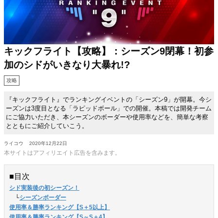
キックフライト【攻略】：シーズン9閉幕！初参
加のシドがいきなり大暴れ!?
攻略
『キックフライト』でランキングイベントの「シーズン9」が開幕。今シ
ーズンは3度目となる「ラピッドボール」での開催。本稿では開発チーム
にご協力いただき、本シーズンのボーダーや使用率などを、簡単な考察
とともにご紹介していこう。
ライコウ
2020年12月22日
本サイトはアフィリエイト広告を含みます。
■目次
シド実装後の初シーズン！
　└
シーズンボーダー
使用率＆勝率ランキング【S＋5以上】
使用率＆勝率ランキング【S～S＋4】