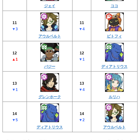
ジェイ
ココ
11
11
▼3
▼4
アウルベルト
ピトフィ
12
12
▲1
▼1
バジー
ディアトリウス
13
13
▼1
▼4
グレンホーク
ルリハ
14
14
▼5
▼2
ディアトリウス
アウルベルト