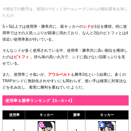
※順位下の数字は、前回のラピッドボールシーズンからの順位変化を表し
たもの
S＋5以上では使用率・勝率共に、新キッカーの
シド
が1位を獲得。特に使
用率ではその人気っぷりが顕著に現れており、なんと2位のピトフィとは4
倍近い使用率差が付いている。
そんなシドが多く使用されている中、使用率・勝率共に高い順位を獲得し
たのは
ピトフィ
。持ち味の高い火力で、シドに負けない活躍っぷりを見
せている。
また、使用率こそ低いが、
アウルベルト
も
勝率2位という結果に。多くの
TRAPがシドに無効化されやすいにも関わらず、使い手は確実に対策法な
どを生み出し、着実に勝利を重ねていたようだ。
使用率＆勝率ランキング【S～S＋4】
使用率
キッカー
勝率
キッカー
1
1