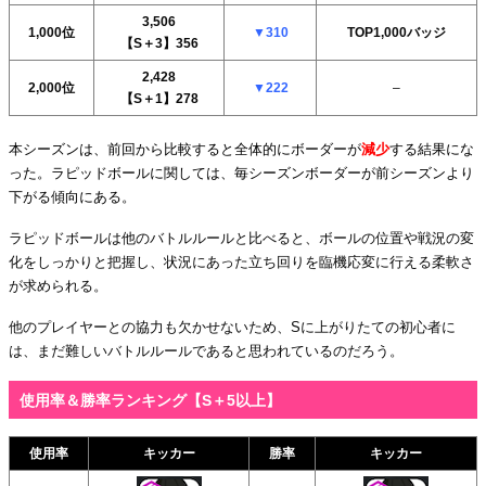
3,506
1,000位
▼
310
TOP1,000バッジ
【S＋3】356
2,428
2,000位
▼
222
–
【S＋1】278
本シーズンは、前回から比較すると全体的にボーダーが
減少
する結果にな
った。ラピッドボールに関しては、毎シーズンボーダーが前シーズンより
下がる傾向にある。
ラピッドボールは他のバトルルールと比べると、ボールの位置や戦況の変
化をしっかりと把握し、状況にあった立ち回りを臨機応変に行える柔軟さ
が求められる。
他のプレイヤーとの協力も欠かせないため、Sに上がりたての初心者に
は、まだ難しいバトルルールであると思われているのだろう。
使用率＆勝率ランキング【S＋5以上】
使用率
キッカー
勝率
キッカー