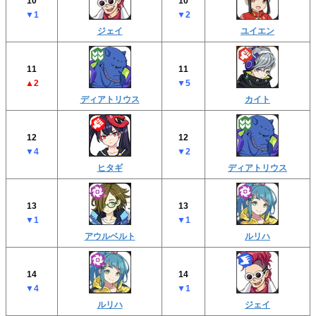
10
10
▼1
▼2
ジェイ
ユイエン
11
11
▲2
▼5
ディアトリウス
カイト
12
12
▼4
▼2
ヒタギ
ディアトリウス
13
13
▼1
▼1
アウルベルト
ルリハ
14
14
▼4
▼1
ルリハ
ジェイ