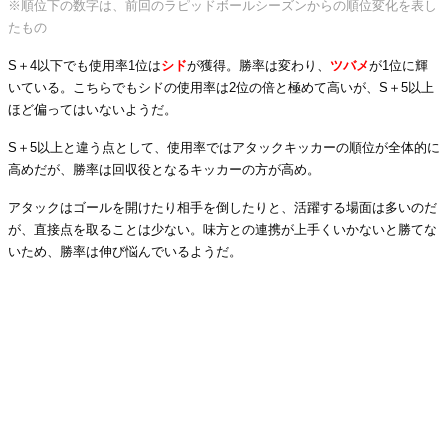
※順位下の数字は、前回のラピッドボールシーズンからの順位変化を表し
たもの
S＋4以下でも使用率1位は
シド
が獲得。勝率は変わり、
ツバメ
が1位に輝
いている。こちらでもシドの使用率は2位の倍と極めて高いが、S＋5以上
ほど偏ってはいないようだ。
S＋5以上と違う点として、使用率ではアタックキッカーの順位が全体的に
高めだが、勝率は回収役となるキッカーの方が高め。
アタックはゴールを開けたり相手を倒したりと、活躍する場面は多いのだ
が、直接点を取ることは少ない。味方との連携が上手くいかないと勝てな
いため、勝率は伸び悩んでいるようだ。