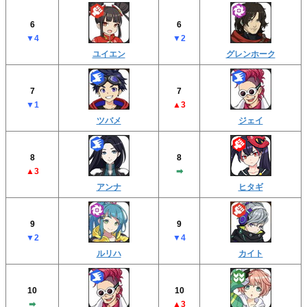
6
6
▼4
▼2
ユイエン
グレンホーク
7
7
▼1
▲3
ツバメ
ジェイ
8
8
▲3
➡︎
アンナ
ヒタギ
9
9
▼2
▼4
ルリハ
カイト
10
10
➡︎
▲3