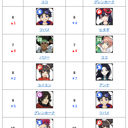
ココ
グレンホーク
6
6
▲1
▼4
ツバメ
ヒタギ
7
7
▲4
▲4
バジー
ココ
8
8
▼2
▼7
ユイエン
アンナ
9
9
▼5
▼2
グレンホーク
ツバメ