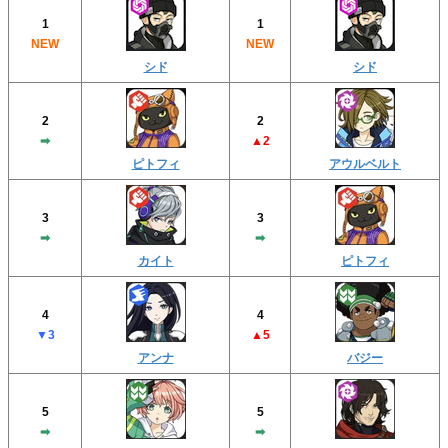
1
1
NEW
NEW
シド
シド
2
2
➡︎
▲2
ピトフィ
アウルベルト
3
3
➡︎
➡︎
カイト
ピトフィ
4
4
▼3
▲5
アンナ
バジー
5
5
➡︎
➡︎