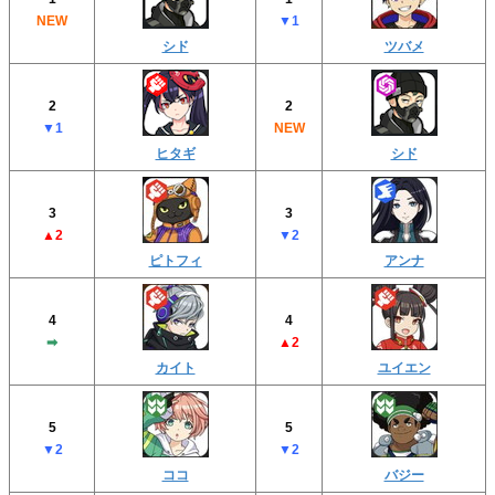
NEW
▼1
シド
ツバメ
2
2
▼1
NEW
ヒタギ
シド
3
3
▲2
▼2
ピトフィ
アンナ
4
4
➡︎
▲2
カイト
ユイエン
5
5
▼2
▼2
ココ
バジー