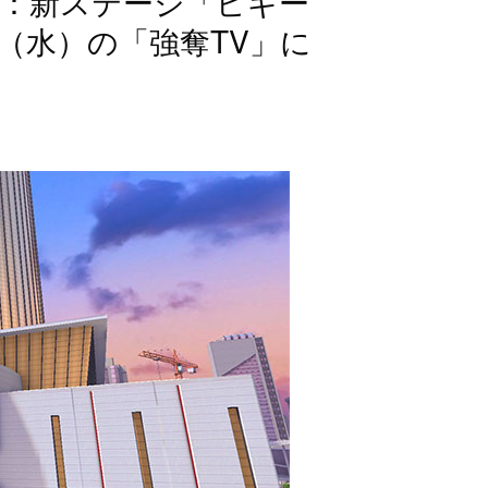
ス】：新ステージ「ピギー
（水）の「強奪TV」に