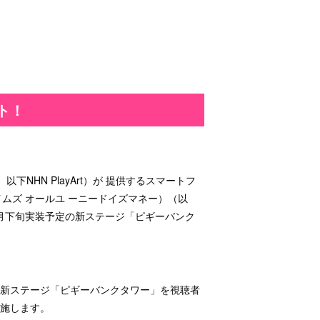
ト！
］
下NHN PlayArt）が 提供するスマートフ
y-』（エイムズ オールユ ーニードイズマネー）（以
り8月下旬実装予定の新ステージ「ピギーバンク
て、新ステージ「ピギーバンクタワー」を視聴者
施します。