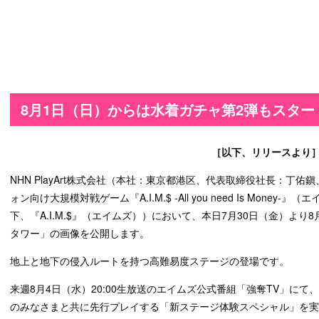
8月1日（日）からは水着ガチャ第2弾もスター
［以下、リリースより
NHN PlayArt株式会社（本社：東京都港区、代表取締役社長：丁佑鎭、以
ォン向け大規模対戦ゲーム『A.I.M.$ -All you need Is Mone
下、『A.I.M.$』（エイムズ））において、本日7月30日（金）よ
タワー」の画像を公開します。
地上と地下の侵入ルートを持つ高難易度ステージの登場です。
来週8月4日（水）20:00生放送のエイムズ公式番組「強奪TV」に
のみなさまと共に先行プレイする「新ステージ体験スペシャル」を実