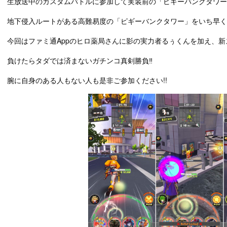
生放送中のカスタムバトルに参加して実装前の「ピギーバンクタワー
地下侵入ルートがある高難易度の「ピギーバンクタワー」をいち早く
今回はファミ通Appのヒロ薬局さんに影の実力者るぅくんを加え、
負けたらタダでは済まないガチンコ真剣勝負‼︎
腕に自身のある人もない人も是非ご参加ください!!