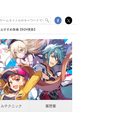
すすめ装備【9/24更新】
トルテクニック
履歴書