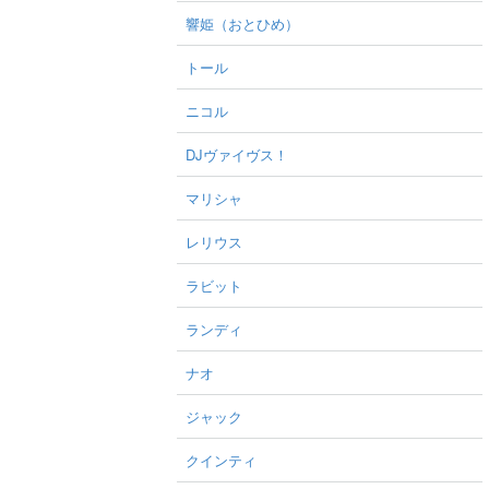
響姫（おとひめ）
トール
ニコル
DJヴァイヴス！
マリシャ
レリウス
ラビット
ランディ
ナオ
ジャック
クインティ