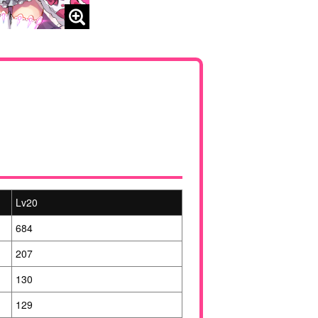
Lv20
684
207
130
129