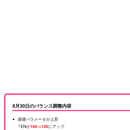
8月30日のバランス調整内容
基礎パラメータが上昇
└ENが
100→130
にアップ