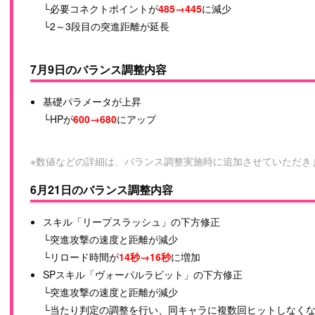
└必要コネクトポイントが
485→445
に減少
└2～3段目の突進距離が延長
7月9日のバランス調整内容
基礎パラメータが上昇
└HPが
600→680
にアップ
※数値などの詳細は、バランス調整実施時に追加させていただき
6月21日のバランス調整内容
スキル「リープスラッシュ」の下方修正
└突進攻撃の速度と距離が減少
└リロード時間が
14秒→16秒
に増加
SPスキル「ヴォーパルラビット」の下方修正
└突進攻撃の速度と距離が減少
└当たり判定の調整を行い、同キャラに複数回ヒットしなく