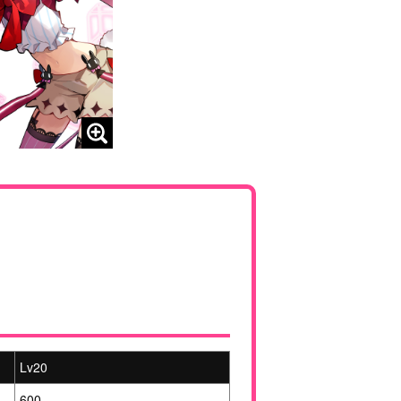
Lv20
600