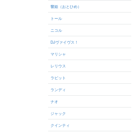
響姫（おとひめ）
トール
ニコル
DJヴァイヴス！
マリシャ
レリウス
ラビット
ランディ
ナオ
ジャック
クインティ