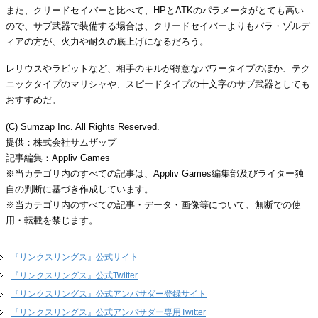
また、クリードセイバーと比べて、HPとATKのパラメータがとても高い
ので、サブ武器で装備する場合は、クリードセイバーよりもパラ・ゾルデ
ィアの方が、火力や耐久の底上げになるだろう。
レリウスやラビットなど、相手のキルが得意なパワータイプのほか、テク
ニックタイプのマリシャや、スピードタイプの十文字のサブ武器としても
おすすめだ。
(C) Sumzap Inc. All Rights Reserved.
提供：株式会社サムザップ
記事編集：Appliv Games
※当カテゴリ内のすべての記事は、Appliv Games編集部及びライター独
自の判断に基づき作成しています。
※当カテゴリ内のすべての記事・データ・画像等について、無断での使
用・転載を禁じます。
『リンクスリングス』公式サイト
『リンクスリングス』公式Twitter
『リンクスリングス』公式アンバサダー登録サイト
『リンクスリングス』公式アンバサダー専用Twitter