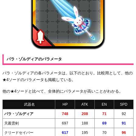
パラ・ゾルディアのパラメータ
パラ・ゾルディアの各パラメータは、以下のとおり。比較用として、他の
★4ソードのパラメータも掲載している。
他の★4ソードと比べて、全体的にパラメータが高いことがわかる。
武器名
HP
ATK
EN
SPD
パラ・ゾルディア
748
208
71
92
天叢雲剣
697
188
69
91
クリードセイバー
617
195
70
96