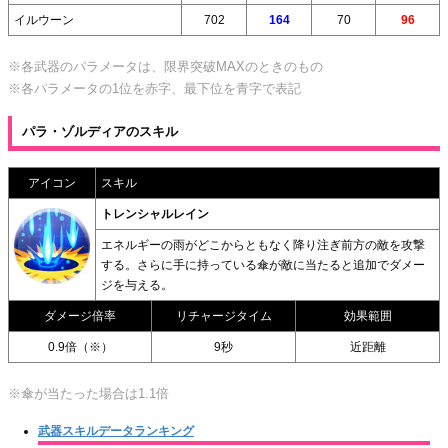
イルウーン
702
164
70
96
※各武器のパラメータは、限界突破MAXのときのもの
※各パラメータの1位を赤字、最下位を青字で表記
パラ・ゾルディアのスキル
アイコン
スキル
トレンシャルレイン
エネルギーの雨がどこからともなく降り注ぎ前方の敵を攻撃
する。さらに手に持っている傘が敵に当たると追加でダメー
ジを与える。
ダメージ倍率
リチャージタイム
効果範囲
0.9倍（※）
9秒
近距離
※傘が当たった場合は1.1倍
武器スキルデータランキング