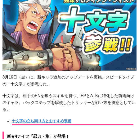
8月16日（金）に、新キャラ追加のアップデートを実施。スピードタイプ
の「十文字」が参戦した。
十文字は、相手のENを奪うスキルを持つ、HPとATKに特化した前衛向け
のキャラ。バックステップを駆使したトリッキーな戦い方を得意としてい
る。
十文字の立ち回り方とおすすめ装備
新★4ナイフ「忍刀・隼」が登場！