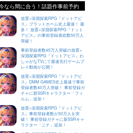
今なら間に合う！話題作事前予約
放置×深淵探索RPG『ドットアビ
ス』プラットホーム史上最速！ 最
多！ 放置×深淵探索RPG『ドット
アビス』の事前登録者総数50万人
突破！
事前登録者数45万人突破の放置×
深淵探索RPG『ドットアビス』わ
しゃがなTVにて最速先行ゲームプ
レイ動画が公開！
放置×深淵探索RPG『ドットアビ
ス』DMM GAMES史上最速で事前
登録者数40万人突破！ 事前登録ガ
チャに新SSRキャラクター「フィ
ルム」追加！
放置×深淵探索RPG『ドットアビ
ス』事前登録者数が30万人を突
破！ 事前登録ガチャに新SSRキャ
ラクター「ニナ」追加！