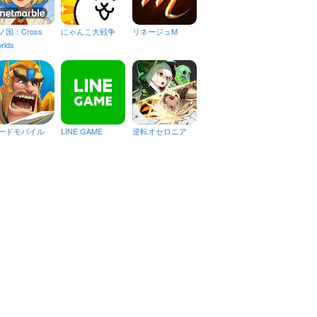
ノ国：Cross
にゃんこ大戦争
リネージュM
rlds
ードモバイル
LINE GAME
逆転オセロニア