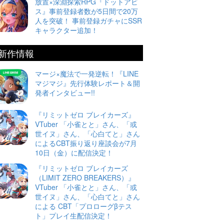
放置×深淵探索RPG『ドットアビ
ス』事前登録者数が5日間で20万
人を突破！ 事前登録ガチャにSSR
キャラクター追加！
新作情報
マージ×魔法で一発逆転！『LINE
マジマジ』先行体験レポート＆開
発者インタビュー!!
『リミットゼロ ブレイカーズ』
VTuber 「小雀とと」さん、「或
世イヌ」さん、「心白てと」さん
によるCBT振り返り座談会が7月
10日（金）に配信決定！
『リミットゼロ ブレイカーズ
（LIMIT ZERO BREAKERS）』
VTuber 「小雀とと」さん、「或
世イヌ」さん、「心白てと」さん
による CBT「プロローグβテス
ト」プレイ生配信決定！