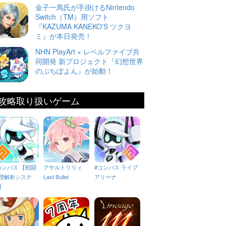
金子一馬氏が手掛けるNintendo
Switch（TM）用ソフト
『KAZUMA KANEKO'S ツクヨ
ミ』が本日発売！
NHN PlayArt × レベルファイブ共
同開発 新プロジェクト『幻想世界
のぷちぽよん』が始動！
攻略取り扱いゲーム
コンパス 【戦闘
アサルトリリィ
#コンパス ライブ
理解析システ
Last Bullet
アリーナ
】