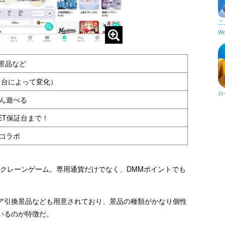
二
Wo
景品など
当（台によって変化）
ロ
さん遊べる
ET保証台まで！
コラボ
ンクレーンゲーム。専用通貨だけでなく、DMMポイントでも
ア引換景品なども用意されており、景品の種類がかなり個性
いるのが特徴だ。