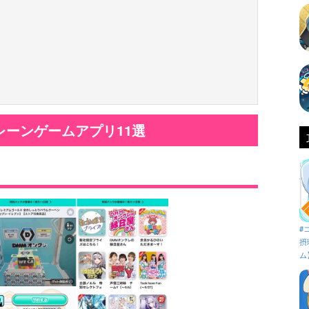
ーンゲームアプリ11選
#
摂
ム