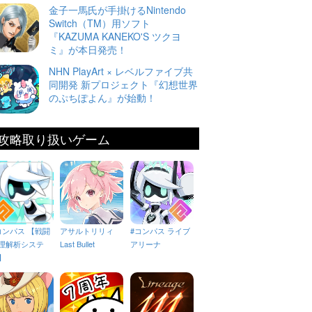
金子一馬氏が手掛けるNintendo
Switch（TM）用ソフト
『KAZUMA KANEKO'S ツクヨ
ミ』が本日発売！
NHN PlayArt × レベルファイブ共
同開発 新プロジェクト『幻想世界
のぷちぽよん』が始動！
攻略取り扱いゲーム
コンパス 【戦闘
アサルトリリィ
#コンパス ライブ
理解析システ
Last Bullet
アリーナ
】