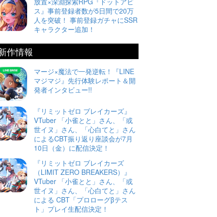
放置×深淵探索RPG『ドットアビ
ス』事前登録者数が5日間で20万
人を突破！ 事前登録ガチャにSSR
キャラクター追加！
新作情報
マージ×魔法で一発逆転！『LINE
マジマジ』先行体験レポート＆開
発者インタビュー!!
『リミットゼロ ブレイカーズ』
VTuber 「小雀とと」さん、「或
世イヌ」さん、「心白てと」さん
によるCBT振り返り座談会が7月
10日（金）に配信決定！
『リミットゼロ ブレイカーズ
（LIMIT ZERO BREAKERS）』
VTuber 「小雀とと」さん、「或
世イヌ」さん、「心白てと」さん
による CBT「プロローグβテス
ト」プレイ生配信決定！