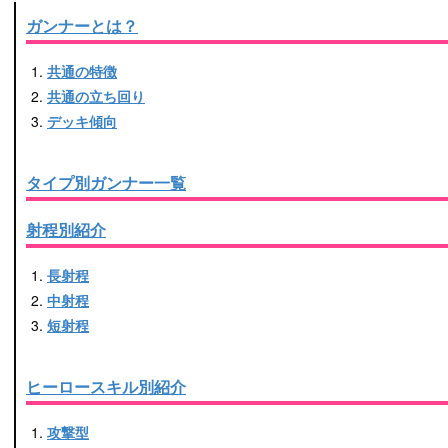
ガンナーとは？
共通の特徴
共通の立ち回り
デッキ傾向
タイプ別ガンナー一覧
射程別紹介
長射程
中射程
短射程
ヒーロースキル別紹介
攻撃型