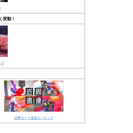
説
く変動！
ング
攻撃カード速度ランキング