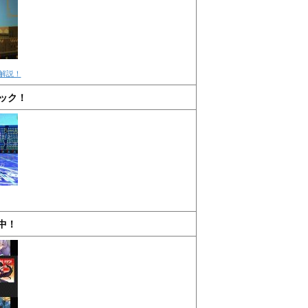
解説！
ック！
中！