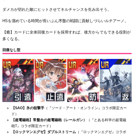
ダメカが切れた敵にヒットさせてキルチャンスを生み出そう。
HSを溜めている時間が長いぶん序盤の戦闘に貢献しづらいルチアーノ。
【癒】カードに全体回復カードを採用すれば、後方からでもできる役割が
多くなる。
回復なし型
【SAO】氷の狙撃手
（『ソード・アート・オンライン』コラボ限定カー
ド）
【超電磁砲】常盤台の超電磁砲（レールガン）
（『とある科学の超電磁
砲T』コラボ限定カード）
【ロックマンエグゼ】ダブルストリーム
（『ロックマンエグゼ』コラボ