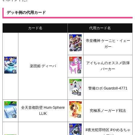
デッキ例の代用カード
カード名
代用カード名
帝皇機神 ケーニヒ・イェー
ガー
アイちゃんのオススメ防弾
楽団姫 ディーバ
パーカー
警備ロボ Guardoll-4771
全天首都防壁 Hum-Sphere
究極系ノーガード戦法
LLIK
#夜光犯罪特区 #やめるちゃ