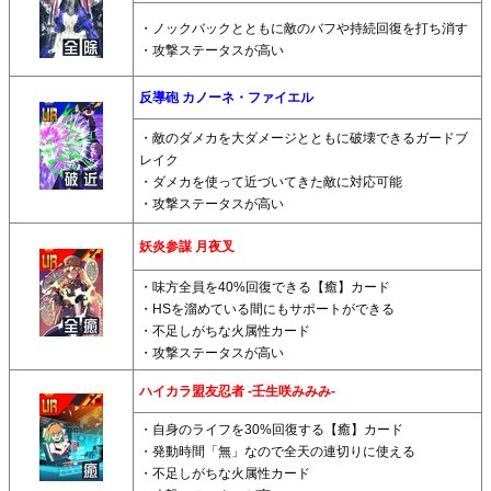
・ノックバックとともに敵のバフや持続回復を打ち消す
・攻撃ステータスが高い
反導砲 カノーネ・ファイエル
・敵のダメカを大ダメージとともに破壊できるガードブ
レイク
・ダメカを使って近づいてきた敵に対応可能
・攻撃ステータスが高い
妖炎参謀 月夜叉
・味方全員を40%回復できる【癒】カード
・HSを溜めている間にもサポートができる
・不足しがちな火属性カード
・攻撃ステータスが高い
ハイカラ盟友忍者 -壬生咲みみみ-
・自身のライフを30%回復する【癒】カード
・発動時間「無」なので全天の連切りに使える
・不足しがちな火属性カード