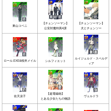
【チェンソーマン】
【チェンソーマン】
東山コベニ
公安対魔特異4課
犬とチェンソー
ルイジェルド・スペルデ
ロール.EXE&桜井メイル
シルフィエット
ィア
【超電磁砲】
佐天涙子
ヴェルドラ
とある少女たちの物語