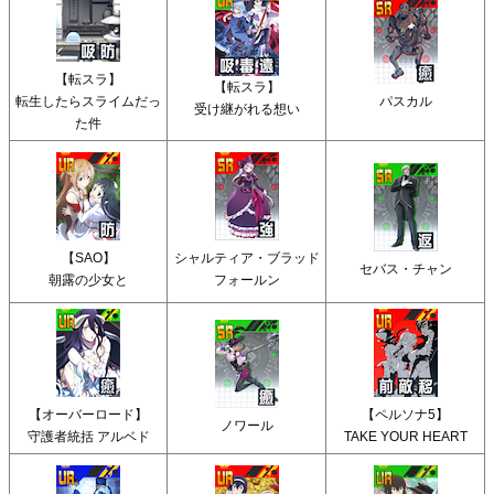
【転スラ】
【転スラ】
転生したらスライムだっ
パスカル
受け継がれる想い
た件
【SAO】
シャルティア・ブラッド
セバス・チャン
朝露の少女と
フォールン
【オーバーロード】
【ペルソナ5】
ノワール
守護者統括 アルベド
TAKE YOUR HEART