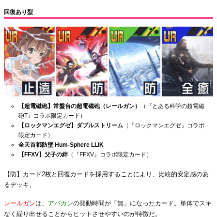
回復あり型
【超電磁砲】常盤台の超電磁砲（レールガン）
（『とある科学の超電磁
砲T』コラボ限定カード）
【ロックマンエグゼ】ダブルストリーム
（『ロックマンエグゼ』コラボ
限定カード）
全天首都防壁 Hum-Sphere LLIK
【FFXV】父子の絆
（『FFXV』コラボ限定カード）
【防】カード2枚と回復カードを採用することにより、比較的安定感のあ
るデッキ。
レールガン
は、
アバカン
の発動時間が「無」になったカード。単体でスキ
なく繰り出せることからヒットさせやすいのが特徴だ。