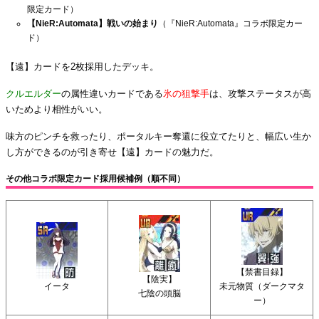
限定カード）
【NieR:Automata】戦いの始まり
（『NieR:Automata』コラボ限定カー
ド）
【遠】カードを2枚採用したデッキ。
クルエルダー
の属性違いカードである
氷の狙撃手
は、攻撃ステータスが高
いためより相性がいい。
味方のピンチを救ったり、ポータルキー奪還に役立てたりと、幅広い生か
し方ができるのが引き寄せ【遠】カードの魅力だ。
その他コラボ限定カード採用候補例（順不同）
【禁書目録】
【陰実】
イータ
未元物質（ダークマタ
七陰の頭脳
ー）