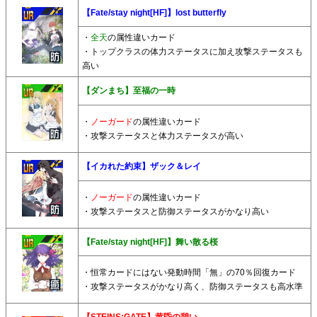
【Fate/stay night[HF]】lost butterfly
・
全天
の属性違いカード
・トップクラスの体力ステータスに加え攻撃ステータスも
高い
【ダンまち】至福の一時
・
ノーガード
の属性違いカード
・攻撃ステータスと体力ステータスが高い
【イカれた約束】ザック＆レイ
・
ノーガード
の属性違いカード
・攻撃ステータスと防御ステータスがかなり高い
【Fate/stay night[HF]】舞い散る桜
・恒常カードにはない発動時間「無」の70％回復カード
・攻撃ステータスがかなり高く、防御ステータスも高水準
【STEINS;GATE】黄昏の憩い