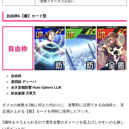
・攻撃ステータスが高い
自由枠&【癒】カード型
自由枠
楽団姫 ディーバ
全天首都防壁 Hum-Sphere LLIK
妖炎参謀 月夜叉
ダメカの枚数を2枚に抑えた代わりに、攻撃時に活用できる自由枠と、安
定感が上がる【癒】カードを同時に採用したデッキ。
3属性をそろえられるので通常攻撃のダメージを底上げしやすいのも嬉し
いポイントだ。