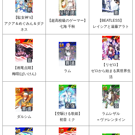
【駄女神’s】
【超高校級のゲーマー】
【BEATLESS】
アクア＆めぐみん＆ダク
七海 千秋
レイシアと遠藤アラト
ネス
【リゼロ】
【画竜点睛】
ラム
ゼロから始まる異世界生
梅喧(ばいけん)
活
【空駆ける歌姫】
ラムレザル
ダルシム
初音 ミク
＝ヴァレンタイン