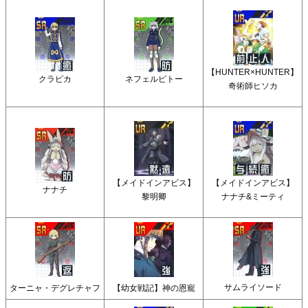
【HUNTER×HUNTER】
クラピカ
ネフェルピトー
奇術師ヒソカ
【メイドインアビス】
【メイドインアビス】
ナナチ
黎明卿
ナナチ&ミーティ
サムライソード
ターニャ・デグレチャフ
【幼女戦記】神の恩寵