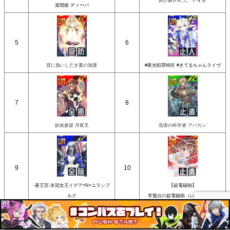
おかあさん だーいすき
楽団姫 ディーバ
5
6
背に負いし亡き妻の加護
#夜光犯罪特区 #きてるちゃんライヴ
7
8
妖炎参謀 月夜叉
迅雷の科学者 アバカン
9
10
-蒼王宮-氷冠女王イデア=N=ユランブ
【超電磁砲】
ルク
常盤台の超電磁砲（レールガン）
2024年5月シーズンデータ