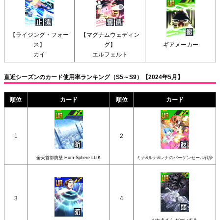
【ライジング・フォー
【マグナムウェディン
ス】
グ】
ギアメーカー
カイ
エルフェルト
直近シーズンのカード使用率ランキング（S5～S9）【2024年5月】
順位
カード
順位
カード
1
2
全天首都防壁 Hum-Sphere LLIK
ミナ&ルナ&レナのバーゲンセール戦争
3
4