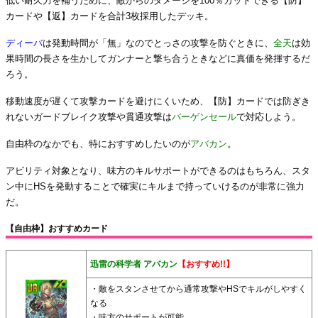
低い耐久力を補うために、敵からのダメージを100％カットできる【防】
カードや【返】カードを合計3枚採用したデッキ。
ディーバ
は発動時間が「無」なのでとっさの攻撃を防ぐときに、
全天
は効
果時間の長さを生かしてガンナーと撃ち合うときなどに真価を発揮するだ
ろう。
移動速度が遅くて攻撃カードを避けにくいため、【防】カードでは防ぎき
れないガードブレイク攻撃や貫通攻撃は
バーゲンセール
で対応しよう。
自由枠のなかでも、特におすすめしたいのが
アバカン
。
アビリティ対象となり、味方のキルサポートができるのはもちろん、スタ
ン中にHSを発動することで確実にキルまで持っていけるのが非常に強力
だ。
【自由枠】おすすめカード
迅雷の科学者 アバカン
【おすすめ!!】
・敵をスタンさせてから通常攻撃やHSでキルがしやすく
なる
・味方のサポートが可能