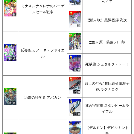
んアゲ
ミナ＆ルナ＆レナのバーゲ
ンセール戦争
¦¦¦狐ヶ咲¦¦¦ 黒漆祓拵 為次
¦¦¦狸ヶ原¦¦¦ 偽紫 刀一郎
反導砲 カノーネ・ファイエ
ル
死献薬 シュタルク・トート
戦士の灯火/ 超圧縮荷電粒子
砲 ラグナロク
迅雷の科学者 アバカン
連合宇宙軍 スタンビームラ
イフル
【デルミン】デビルミント
島