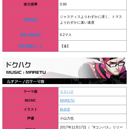
体力倍率
0.90
ジャスティスよりわずかに遅く、トマス
移動速度
よりわずかに速い速度
通常攻撃射程
6.2マス
得意攻撃カード
【遠】
テーマ曲
ドクハク
MUSIC
MARETU
イラスト
秋赤音
声優
小山力也
2017年12月17日（『#コンパス』リリー