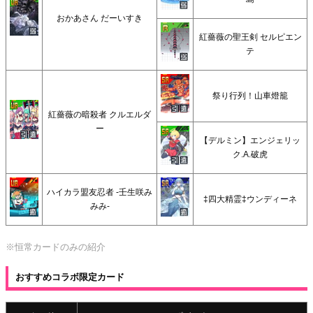
おかあさん だーいすき
紅薔薇の聖王剣 セルピエン
テ
祭り行列！山車燈籠
紅薔薇の暗殺者 クルエルダ
ー
【デルミン】エンジェリッ
ク.A.破虎
ハイカラ盟友忍者 -壬生咲み
‡四大精霊‡ウンディーネ
みみ-
※恒常カードのみの紹介
おすすめコラボ限定カード