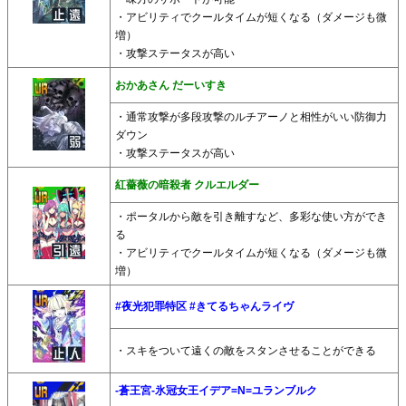
・アビリティでクールタイムが短くなる（ダメージも微
増）
・攻撃ステータスが高い
おかあさん だーいすき
・通常攻撃が多段攻撃のルチアーノと相性がいい防御力
ダウン
・攻撃ステータスが高い
紅薔薇の暗殺者 クルエルダー
・ポータルから敵を引き離すなど、多彩な使い方ができ
る
・アビリティでクールタイムが短くなる（ダメージも微
増）
#夜光犯罪特区 #きてるちゃんライヴ
・スキをついて遠くの敵をスタンさせることができる
-蒼王宮-氷冠女王イデア=N=ユランブルク