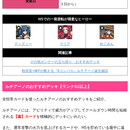
実装日
ス日から）
HSでの一発逆転が得意なヒーロー
ディズィー
マリア
めぐみん
関連記事
その他ガンナーの立ち回り・おすすめデッキ
秋赤音×林Pが教える『#コンパス』ルチアーノ誕生秘話
ルチアーノのおすすめデッキ【ランクS1以上】
全恒常カードを使ったルチアーノのおすすめデッキをご紹介。
ルチアーノには、アビリティで威力がアップしてクールダウン時間も短縮
される
【遠】カード
を積極的にデッキにいれたい。
また、通常攻撃の火力を底上げするカードや、HSを貯めている最中に遠