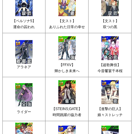
【ペルソナ5】
【文スト】
【文スト】
運命の囚われ
ありふれた日常の幸せ
双つの黒
【FFXV】
【超歌舞伎】
アラネア
輝かしき未来へ
今昔饗宴千本桜
【STEINS;GATE】
【進撃の巨人】
ライダー
時間跳躍の協力者
娘々ストレッチ