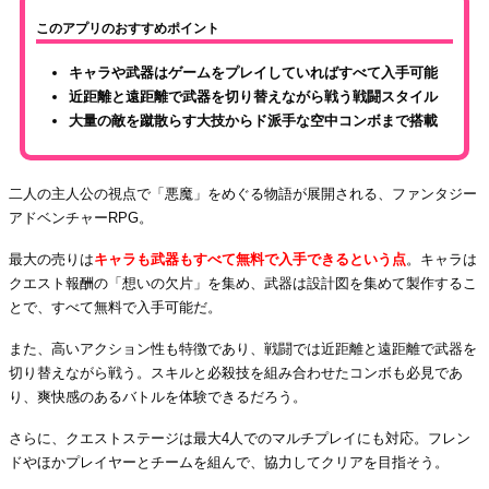
このアプリのおすすめポイント
キャラや武器はゲームをプレイしていればすべて入手可能
近距離と遠距離で武器を切り替えながら戦う戦闘スタイル
大量の敵を蹴散らす大技からド派手な空中コンボまで搭載
二人の主人公の視点で「悪魔」をめぐる物語が展開される、ファンタジー
アドベンチャーRPG。
最大の売りは
キャラも武器もすべて無料で入手できるという点
。キャラは
クエスト報酬の「想いの欠片」を集め、武器は設計図を集めて製作するこ
とで、すべて無料で入手可能だ。
また、高いアクション性も特徴であり、戦闘では近距離と遠距離で武器を
切り替えながら戦う。スキルと必殺技を組み合わせたコンボも必見であ
り、爽快感のあるバトルを体験できるだろう。
さらに、クエストステージは最大4人でのマルチプレイにも対応。フレン
ドやほかプレイヤーとチームを組んで、協力してクリアを目指そう。