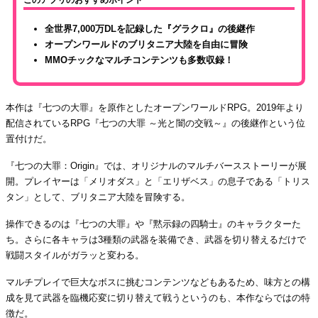
全世界7,000万DLを記録した『グラクロ』の後継作
オープンワールドのブリタニア大陸を自由に冒険
MMOチックなマルチコンテンツも多数収録！
本作は『七つの大罪』を原作としたオープンワールドRPG。2019年より
配信されているRPG『七つの大罪 ～光と闇の交戦～』の後継作という位
置付けだ。
『七つの大罪：Origin』では、オリジナルのマルチバースストーリーが展
開。プレイヤーは「メリオダス」と「エリザベス」の息子である「トリス
タン」として、ブリタニア大陸を冒険する。
操作できるのは『七つの大罪』や『黙示録の四騎士』のキャラクターた
ち。さらに各キャラは3種類の武器を装備でき、武器を切り替えるだけで
戦闘スタイルがガラッと変わる。
マルチプレイで巨大なボスに挑むコンテンツなどもあるため、味方との構
成を見て武器を臨機応変に切り替えて戦うというのも、本作ならではの特
徴だ。