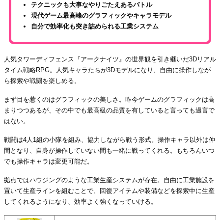
テクニックも大事なやりごたえあるバトル
現代ゲーム最高峰のグラフィックやキャラモデル
自分で効率化も突き詰められる工業システム
人気タワーディフェンス『アークナイツ』の世界観を引き継いだ3Dリアル
タイム戦略RPG。人気キャラたちが3Dモデルになり、自由に操作しなが
ら探索や戦闘を楽しめる。
まず目を惹くのはグラフィックの美しさ。昨今ゲームのグラフィックは高
まりつつあるが、その中でも最高級の品質を有していると言っても過言で
はない。
戦闘は4人1組の小隊を組み、協力しながら戦う形式。操作キャラ以外は仲
間となり、自身が操作していない間も一緒に戦ってくれる。もちろんいつ
でも操作キャラは変更可能だ。
拠点ではハウジングのような工業生産システムが存在。自由に工業施設を
置いて生産ラインを組むことで、回復アイテムや装備などを探索中に生産
してくれるようになり、効率よく強くなっていける。