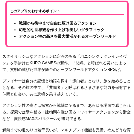
このアプリのおすすめポイント
戦闘から街中まで自由に駆け回るアクション
幻想的な世界観を作り上げる美しいグラフィック
アクション性の高さを最大限活かせるオープンワールド
スタイリッシュなアクションに定評のある『パニシング：グレイレイヴ
ン』を手掛けたKURO GAMESの新作。「悲鳴」と呼ばれる災いによっ
て、文明の滅びた世界が舞台のオープンワールドアクションRPGだ。
プレイヤーは自分の記憶と物語を探す「漂白者」となり、旅を始めること
となる。その旅の中で、「共鳴者」と呼ばれるさまざまな能力を保有する
仲間と出会い、共に悲鳴を乗り越えていく。
アクション性の高さは探索から戦闘に至るまで、あらゆる場面で感じられ
る。探索では壁を登る・建物間を飛び回る・ワイヤーアクションから滑空
など、爽快感MAXのパルクールが堪能できる。
解禁までの道のりは若干長いが、マルチプレイ機能も完備。めんどうな育