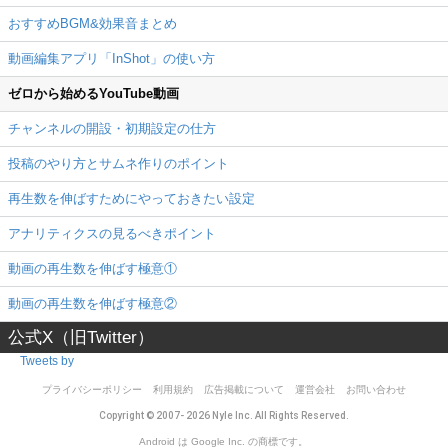
おすすめBGM&効果音まとめ
動画編集アプリ「InShot」の使い方
ゼロから始めるYouTube動画
チャンネルの開設・初期設定の仕方
投稿のやり方とサムネ作りのポイント
再生数を伸ばすためにやっておきたい設定
アナリティクスの見るべきポイント
動画の再生数を伸ばす極意①
動画の再生数を伸ばす極意②
公式X（旧Twitter）
Tweets by
プライバシーポリシー
利用規約
広告掲載について
運営会社
お問い合わせ
Copyright © 2007- 2026 Nyle Inc. All Rights Reserved.
Android は Google Inc. の商標です。