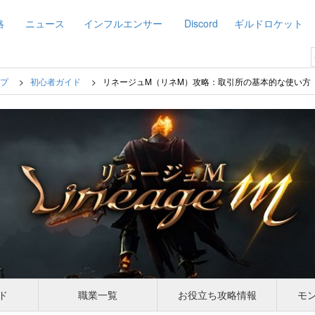
略
ニュース
インフルエンサー
Discord
ギルドロケット
ップ
初心者ガイド
リネージュM（リネM）攻略：取引所の基本的な使い方
ド
職業一覧
お役立ち攻略情報
モ