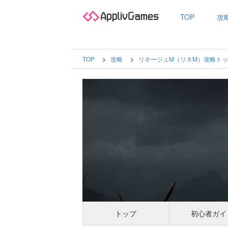
TOP
攻
TOP
攻略
リネージュM（リネM）攻略ト
トップ
初心者ガイ