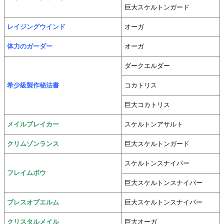
巨大スケルトンガード
レイジングウインド
オーガ
体力のガーダー
オーガ
ダークエルダー
希少級製作秘法書
コカトリス
巨大コカトリス
メイルブレイカー
スケルトンアサルト
クリムゾンランス
巨大スケルトンガード
スケルトンスナイパー
フレイムボウ
巨大スケルトンスナイパー
ブレスオブエルム
巨大スケルトンスナイパー
クリスタルメイル
巨大オーガ