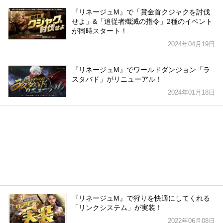
『リネージュM』で「賞金首クジャクを討伐
せよ」&「追従者殲滅の指令」2種のイベント
が同時スタート！
2024年04月19日
『リネージュM』でワールドダンジョン「ラ
スタバド」がリニューアル！
2024年01月18日
『リネージュM』で狩りを快適にしてくれる
「リンクシステム」が実装！
2022年06月08日