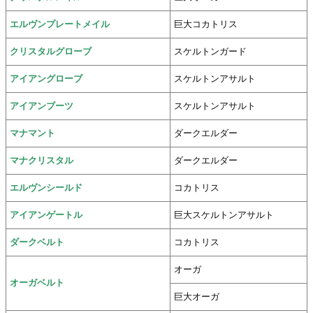
エルヴンプレートメイル
巨大コカトリス
クリスタルグローブ
スケルトンガード
アイアングローブ
スケルトンアサルト
アイアンブーツ
スケルトンアサルト
マナマント
ダークエルダー
マナクリスタル
ダークエルダー
エルヴンシールド
コカトリス
アイアンゲートル
巨大スケルトンアサルト
ダークベルト
コカトリス
オーガ
オーガベルト
巨大オーガ