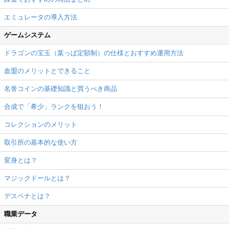
エミュレータの導入方法
ゲームシステム
ドラゴンの宝玉（葉っぱ定額制）の仕様とおすすめ運用方法
血盟のメリットとできること
名誉コインの基礎知識と買うべき商品
合成で「希少」ランクを狙おう！
コレクションのメリット
取引所の基本的な使い方
変身とは？
マジックドールとは？
デスペナとは？
職業データ