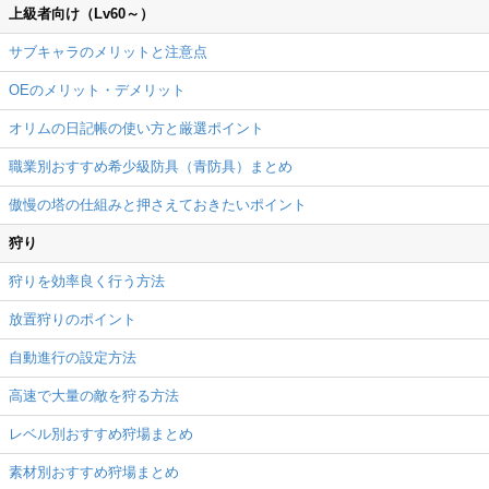
上級者向け（Lv60～）
サブキャラのメリットと注意点
OEのメリット・デメリット
オリムの日記帳の使い方と厳選ポイント
職業別おすすめ希少級防具（青防具）まとめ
傲慢の塔の仕組みと押さえておきたいポイント
狩り
狩りを効率良く行う方法
放置狩りのポイント
自動進行の設定方法
高速で大量の敵を狩る方法
レベル別おすすめ狩場まとめ
素材別おすすめ狩場まとめ