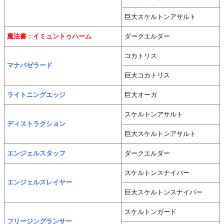
巨大スケルトンアサルト
魔法書：イミュントゥハーム
ダークエルダー
コカトリス
マナバゼラード
巨大コカトリス
ライトニングエッジ
巨大オーガ
スケルトンアサルト
ディストラクション
巨大スケルトンアサルト
エンジェルスタッフ
ダークエルダー
スケルトンスナイパー
エンジェルスレイヤー
巨大スケルトンスナイパー
スケルトンガード
フリージングランサー