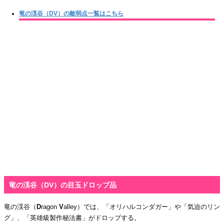
竜の渓谷（DV）の敵弱点一覧はこちら
竜の渓谷（DV）の目玉ドロップ品
竜の渓谷（
D
ragon
V
alley）では、「オリハルコンダガー」や「気迫のリン
グ」、「英雄級製作秘法書」がドロップする。