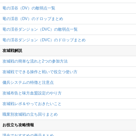
竜の渓谷（DV）の敵弱点一覧
竜の渓谷（DV）のドロップまとめ
竜の渓谷ダンジョン（DVC）の敵弱点一覧
竜の渓谷ダンジョン（DVC）のドロップまとめ
攻城戦解説
攻城戦の簡単な流れと2つの参加方法
攻城戦でできる操作と戦いで役立つ使い方
傭兵システムの特徴と注意点
攻城布告と味方血盟設定のやり方
攻城戦レポ＆やっておきたいこと
職業別攻城戦の立ち回りまとめ
お役立ち攻略情報
課金でおすすめの商品まとめ