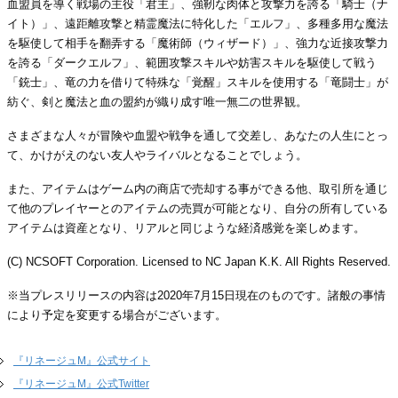
血盟員を導く戦場の主役「君主」、強靭な肉体と攻撃力を誇る「騎士（ナ
イト）」、遠距離攻撃と精霊魔法に特化した「エルフ」、多種多用な魔法
を駆使して相手を翻弄する「魔術師（ウィザード）」、強力な近接攻撃力
を誇る「ダークエルフ」、範囲攻撃スキルや妨害スキルを駆使して戦う
「銃士」、竜の力を借りて特殊な「覚醒」スキルを使用する「竜闘士」が
紡ぐ、剣と魔法と血の盟約が織り成す唯一無二の世界観。
さまざまな人々が冒険や血盟や戦争を通して交差し、あなたの人生にとっ
て、かけがえのない友人やライバルとなることでしょう。
また、アイテムはゲーム内の商店で売却する事ができる他、取引所を通じ
て他のプレイヤーとのアイテムの売買が可能となり、自分の所有している
アイテムは資産となり、リアルと同じような経済感覚を楽しめます。
(C) NCSOFT Corporation. Licensed to NC Japan K.K. All Rights Reserved.
※当プレスリリースの内容は2020年7月15日現在のものです。諸般の事情
により予定を変更する場合がございます。
『リネージュM』公式サイト
『リネージュM』公式Twitter