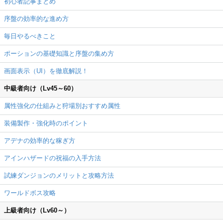
初心者記事まとめ
序盤の効率的な進め方
毎日やるべきこと
ポーションの基礎知識と序盤の集め方
画面表示（UI）を徹底解説！
中級者向け（Lv45～60）
属性強化の仕組みと狩場別おすすめ属性
装備製作・強化時のポイント
アデナの効率的な稼ぎ方
アインハザードの祝福の入手方法
試練ダンジョンのメリットと攻略方法
ワールドボス攻略
上級者向け（Lv60～）