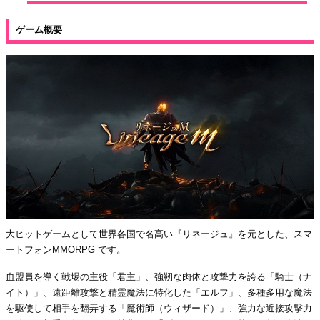
ゲーム概要
大ヒットゲームとして世界各国で名高い『リネージュ』を元とした、スマ
ートフォンMMORPG です。
血盟員を導く戦場の主役「君主」、強靭な肉体と攻撃力を誇る「騎士（ナ
イト）」、遠距離攻撃と精霊魔法に特化した「エルフ」、多種多用な魔法
を駆使して相手を翻弄する「魔術師（ウィザード）」、強力な近接攻撃力