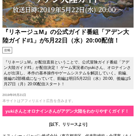
『リネージュM』の公式ガイド番組「アデン大
陸ガイド#1」が5月22日（水）20:00配信！
攻略
『リネージュM』が配信直前ということで、公式冒険ガイド番組「アデ
ン大陸ガイド#1」が配信決定！ ゲーム実況者のyukiさん、オロナインさ
んが出演し、本作の基本操作やゲームシステムを解説していく。前編、
後編の2部構成になっていて、前編は明日5月22日（水）20:00、後編は5
月27日（月）20:00配信スタート！
2019年05月21日
本サイトはアフィリエイト広告を含みます。
yukiさんとオロナインさんがアデン大陸をわかりやすくガイド！
[以下、リリースより]
エヌ・シー・ジャパン株式会社（東京都港区、代表取締役：金澤憲（キム