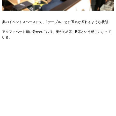
奥のイベントスペースにて、
1
テーブルごとに五名が座れるような状態。
アルファベット順に分かれており、奥から
A
席、
B
席という感じになって
いる。
・
・
・
・
・
・
・