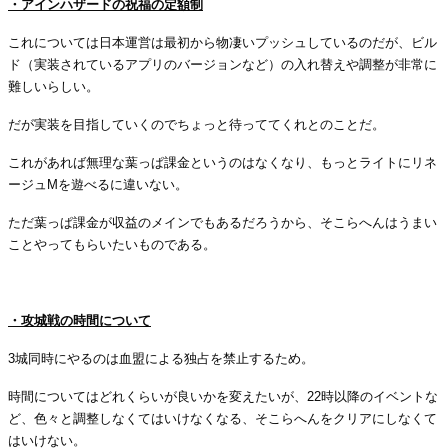
・アインハザードの祝福の定額制
これについては日本運営は最初から物凄いプッシュしているのだが、ビル
ド（実装されているアプリのバージョンなど）の入れ替えや調整が非常に
難しいらしい。
だが実装を目指していくのでちょっと待っててくれとのことだ。
これがあれば無理な葉っぱ課金というのはなくなり、もっとライトにリネ
ージュ
M
を遊べるに違いない。
ただ葉っぱ課金が収益のメインでもあるだろうから、そこらへんはうまい
ことやってもらいたいものである。
・
・攻城戦の時間について
3
城同時にやるのは血盟による独占を禁止するため。
時間についてはどれくらいが良いかを変えたいが、
22
時以降のイベントな
ど、色々と調整しなくてはいけなくなる、そこらへんをクリアにしなくて
はいけない。