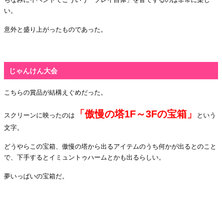
い。
意外と盛り上がったものであった。
・
じゃんけん大会
こちらの賞品が結構えぐめだった。
「傲慢の塔
1F
～
3F
の宝箱」
スクリーンに映ったのは
という
文字。
どうやらこの宝箱、傲慢の塔から出るアイテムのうち何かが出るとのこと
で、下手するとイミュントゥハームとかも出るらしい。
夢いっぱいの宝箱だ。
・
・