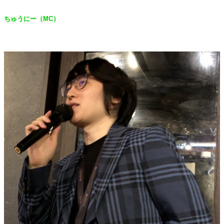
ちゅうにー（
MC
）
・