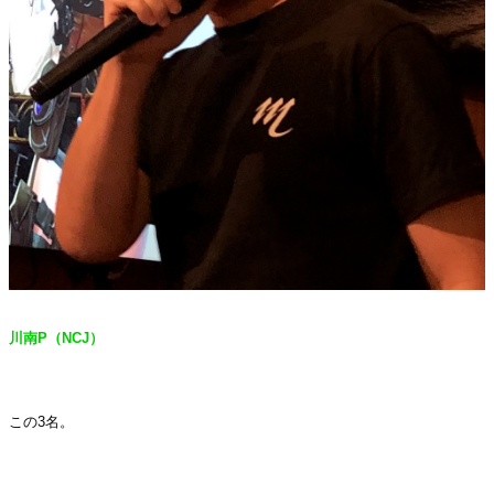
川南
P
（
NCJ
）
・
この
3
名。
・