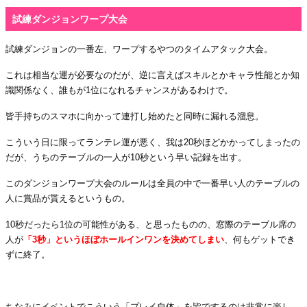
試練ダンジョンワープ大会
試練ダンジョンの一番左、ワープするやつのタイムアタック大会。
これは相当な運が必要なのだが、逆に言えばスキルとかキャラ性能とか知
識関係なく、誰もが
1
位になれるチャンスがあるわけで。
皆手持ちのスマホに向かって連打し始めたと同時に漏れる溜息。
こういう日に限ってランテレ運が悪く、我は
20
秒ほどかかってしまったの
だが、うちのテーブルの一人が
10
秒という早い記録を出す。
このダンジョンワープ大会のルールは全員の中で一番早い人のテーブルの
人に賞品が貰えるというもの。
10
秒だったら
1
位の可能性がある、と思ったものの、窓際のテーブル席の
人が
「
3
秒」というほぼホールインワンを決めてしまい
、何もゲットでき
ずに終了。
・
ちなみにイベントでこういう「プレイ自体」を皆でするのは非常に楽し