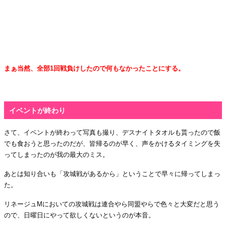
・
・
・
まぁ当然、全部
1
回戦負けしたので何もなかったことにする。
・
イベントが終わり
さて、イベントが終わって写真も撮り、デスナイトタオルも貰ったので飯
でも食おうと思ったのだが、皆帰るのが早く、声をかけるタイミングを失
ってしまったのが我の最大のミス。
あとは知り合いも「攻城戦があるから」ということで早々に帰ってしまっ
た。
リネージュ
M
においての攻城戦は連合やら同盟やらで色々と大変だと思う
ので、日曜日にやって欲しくないというのが本音。