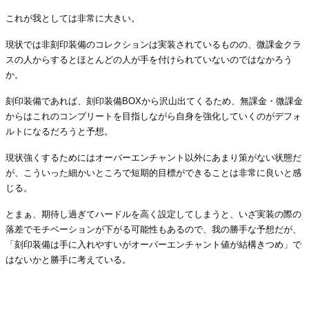
これが我としては非常に大きい。
現状では非刻印装備のコレクションは実装されているものの、微課金クラ
スの人からするとほとんどの人が手を付けられていないのではなかろう
か。
刻印装備であれば、刻印装備
BOX
から沢山出てくるため、無課金・微課金
からはこれのコンプリートを目指しながら自身を強化していくのがデフォ
ルトになるだろうと予想。
現状強くするためにはオーバーエンチャント以外にあまり策がない状態だ
が、こういった細かいところで短期的目標ができることは非常に良いと感
じる。
とまぁ、期待し過ぎてハードルを高く設定してしまうと、いざ実装の際の
落差でモチベーションが下がる可能性もあるので、我の勝手な予想だが、
「刻印装備は手に入れやすいがオーバーエンチャント値が結構きつめ」で
はないかと勝手に考えている。
・