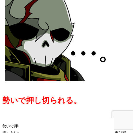
勢いで押し切られる。
・
勢いで押し切られた上に、後から合流してきたケンラウヘル
02
で「悪の組
織」という団体を率いる
怪人
PANCH
、
ryster
と共にアイカフェへ再び帰