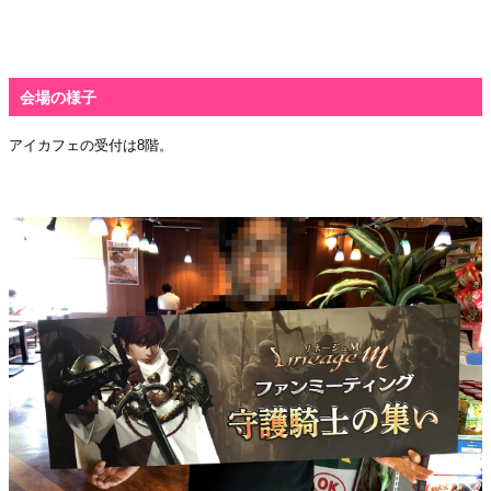
会場の様子
アイカフェの受付は
8
階。
・