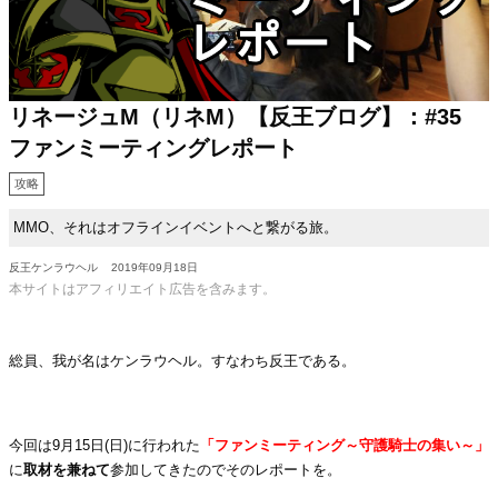
リネージュM（リネM）【反王ブログ】：#35
ファンミーティングレポート
攻略
MMO、それはオフラインイベントへと繋がる旅。
反王ケンラウヘル
2019年09月18日
本サイトはアフィリエイト広告を含みます。
・
総員、我が名はケンラウヘル。すなわち反王である。
・
今回は
9
月
15
日(日)に行われた
「ファンミーティング～守護騎士の集い～」
に
取材を兼ねて
参加してきたのでそのレポートを。