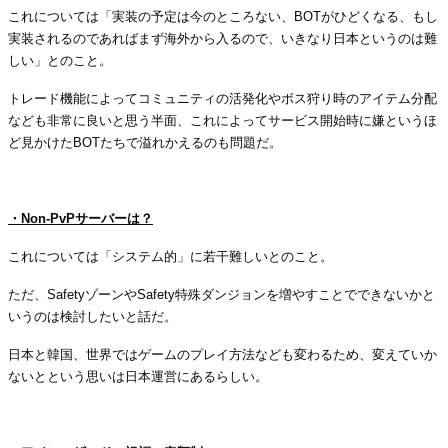
これについては「実装の予定は今のところない、
BOT
がひどくなる、もし
実装されるのであればまず海外から入るので、いきなり日本というのは難
しい」とのこと。
トレード機能によってコミュニティの活発化やボス狩り時のアイテム分配
なども非常に良いと思う半面、これによってサービス開始時に嫌というほ
ど見かけた
BOT
たちで溢れかえるのも問題だ。
・
・
Non-PvP
サーバーは？
これについては「システム的」に若干難しいとのこと。
ただ、
Safety
ゾーンや
Safety
特殊ダンジョンを増やすことでできないかと
いうのは検討したいと話だ。
日本と韓国、世界ではゲームのプレイ方法なども変わるため、変えていか
ないとという思いは日本運営にあるらしい。
・