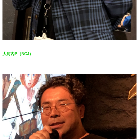
大河内
P
（
NCJ
）