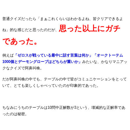
・
普通クイズだったら「まぁこれくらいはわかるよね、皆クリアできるよ
思った以上にガチ
ね」的な感じだと思ったのだが、
であった。
例えば
「ゼロスが戦っている最中に話す言葉は何か」「オークトーテム
1000
個とデーモングローブはどちらが重いか」
みたいな、かなりマニアッ
クなクイズで阿鼻叫喚。
だが阿鼻叫喚の中でも、テーブルの中で皆がコミュニケーションをとって
いて、とても楽しくしゃべっていたのが印象的であった。
・
ちなみにうちのテーブルは
10
問中正解数が
3
という、壊滅的な正解率であ
ったのは秘密。
・