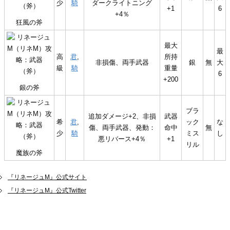
少
騎
ダークライトニング
+1
6
+4％
狂風の斧
最大
最
高
君
,
所持
非損傷、両手武器
銀
無
大
級
騎
重量
6
+200
銀の斧
ブラ
追加ダメージ+2、非損
武器
希
君
,
ック
な
傷、両手武器、発動：
命中
無
少
騎
ミス
し
悪リバース+4％
+1
リル
魔族の斧
『リネージュM』公式サイト
『リネージュM』公式Twitter