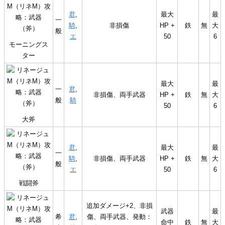
君
,
最大
最
一
騎
,
非損傷
HP +
鉄
無
大
般
エ
50
6
モーニングス
ター
最大
最
一
君
,
非損傷、両手武器
HP +
鉄
無
大
般
騎
50
6
大斧
君
,
最大
最
一
騎
,
非損傷、両手武器
HP +
鉄
無
大
般
エ
50
6
戦闘斧
追加ダメージ+2、非損
武器
最
希
君
,
傷、両手武器、発動：
命中
鉄
無
大