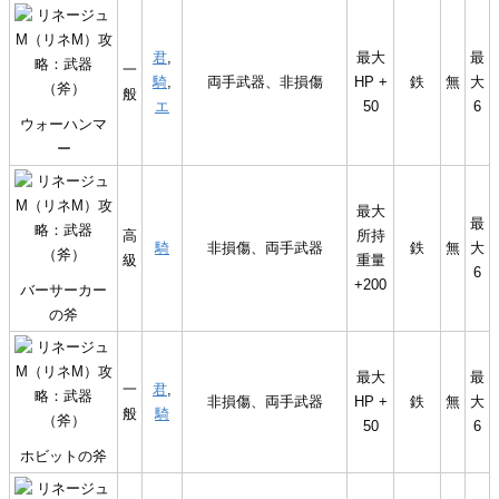
君
,
最大
最
一
騎
,
両手武器、非損傷
HP +
鉄
無
大
般
エ
50
6
ウォーハンマ
ー
最大
最
高
所持
騎
非損傷、両手武器
鉄
無
大
級
重量
6
+200
バーサーカー
の斧
最大
最
一
君
,
非損傷、両手武器
HP +
鉄
無
大
般
騎
50
6
ホビットの斧