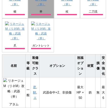
槍
斧
杖
二刀流
爪
ガントレット
装備
祝福
安
等
可能
オプ
損
全
名前
オプション
材質
級
クラ
ショ
傷
強
ス
ン
化
君
,
最大
最
一
騎
,
武器命中+2、非損傷
HP +
鉄
無
大
般
エ
50
6
アタム