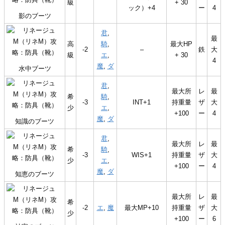
級
+ 30
ック）+4
ー
4
影のブーツ
君
,
最
高
騎
,
最大HP
-2
–
鉄
大
級
エ
,
+ 30
4
魔
,
ダ
水中ブーツ
君
,
最大所
レ
最
希
騎
,
-3
INT+1
持重量
ザ
大
少
エ
,
+100
ー
4
魔
,
ダ
知識のブーツ
君
,
最大所
レ
最
希
騎
,
-3
WIS+1
持重量
ザ
大
少
エ
,
+100
ー
4
魔
,
ダ
知恵のブーツ
最大所
レ
最
希
-2
エ
,
魔
最大MP+10
持重量
ザ
大
少
+100
ー
6