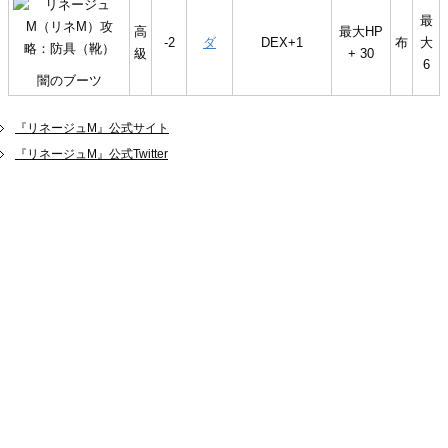
最
高
最大HP
-2
ダ
DEX+1
布
大
級
+ 30
6
闇のブーツ
『リネージュM』公式サイト
『リネージュM』公式Twitter