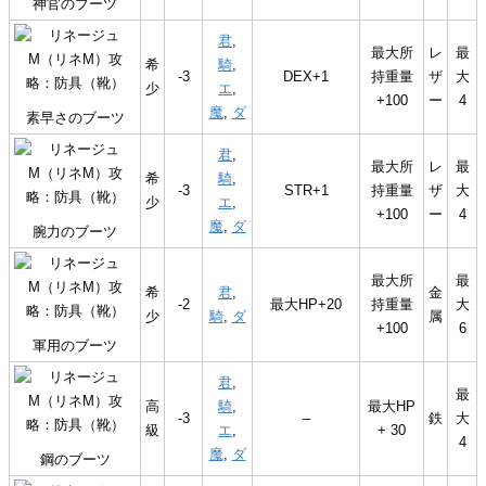
神官のブーツ
君
,
最大所
レ
最
希
騎
,
-3
DEX+1
持重量
ザ
大
少
エ
,
+100
ー
4
魔
,
ダ
素早さのブーツ
君
,
最大所
レ
最
希
騎
,
-3
STR+1
持重量
ザ
大
少
エ
,
+100
ー
4
魔
,
ダ
腕力のブーツ
最大所
最
希
君
,
金
-2
最大HP+20
持重量
大
少
騎
,
ダ
属
+100
6
軍用のブーツ
君
,
最
高
騎
,
最大HP
-3
–
鉄
大
級
エ
,
+ 30
4
魔
,
ダ
鋼のブーツ