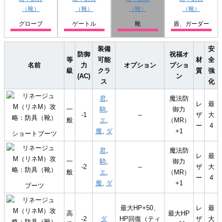
グローブ
ゲートル
靴
盾、ガーダー
装備
安
防御
祝福オ
等
可能
材
全
名前
力
オプション
プショ
級
クラ
質
強
(AC)
ン
ス
化
君
,
魔法防
レ
最
一
騎
,
御力
-1
–
ザ
大
般
エ
,
（MR）
ー
4
魔
,
ダ
+1
ショートブーツ
君
,
魔法防
レ
最
一
騎
,
御力
-2
–
ザ
大
般
エ
,
（MR）
ー
4
魔
,
ダ
+1
ブーツ
最大HP+50、
レ
最
高
最大HP
-2
ダ
HP回復（ティ
ザ
大