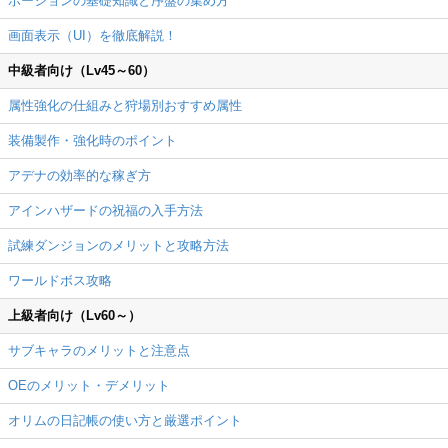
ポーションの基礎知識と序盤の集め方
画面表示（UI）を徹底解説！
中級者向け（Lv45～60）
属性強化の仕組みと狩場別おすすめ属性
装備製作・強化時のポイント
アデナの効率的な稼ぎ方
アインハザードの祝福の入手方法
試練ダンジョンのメリットと攻略方法
ワールドボス攻略
上級者向け（Lv60～）
サブキャラのメリットと注意点
OEのメリット・デメリット
オリムの日記帳の使い方と厳選ポイント