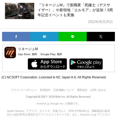
『リネージュM』で新職業「死鎌士（デスサ
イザー）」や新領地「エルモア」が追加！3周
年記念イベントも実施
2022年05月25日
リネージュM
App Store:
無料
Google Play:
無料
(C) NCSOFT Corporation. Licensed to NC Japan K.K. All Rights Reserved.
プライバシーポリシー
利用規約
広告掲載について
運営会社
お問い合わせ
Copyright © 2007- 2026 Nyle Inc. All Rights Reserved.
Android は Google Inc. の商標です。
Appliv Games、アプリブ、カイドキ、宅食グルメ、VOD STREAM は、掲載商品の提供
元から紹介料等を受領するアフィリエイトサイトです。また、Amazon.co.jp アソシエイ