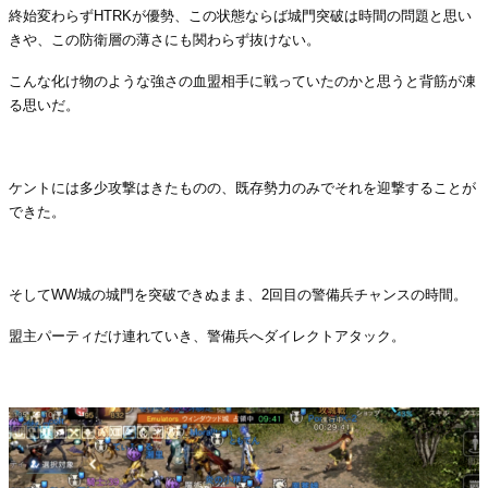
終始変わらずHTRKが優勢、この状態ならば城門突破は時間の問題と思い
きや、この防衛層の薄さにも関わらず抜けない。
こんな化け物のような強さの血盟相手に戦っていたのかと思うと背筋が凍
る思いだ。
・
ケントには多少攻撃はきたものの、既存勢力のみでそれを迎撃することが
できた。
・
そしてWW城の城門を突破できぬまま、2回目の警備兵チャンスの時間。
盟主パーティだけ連れていき、警備兵へダイレクトアタック。
・