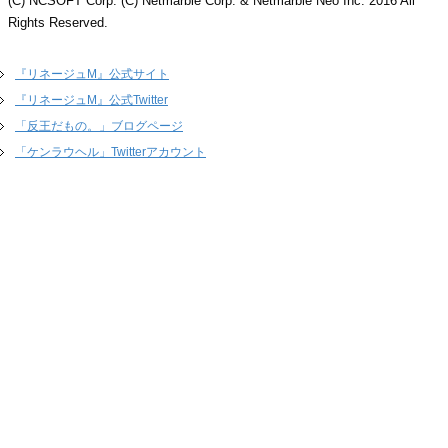
(C) NCSOFT Corp. (C) Netmarble Corp. & Netmarble Neo Inc. 2016 All
Rights Reserved.
『リネージュM』公式サイト
『リネージュM』公式Twitter
「反王だもの。」ブログページ
「ケンラウヘル」Twitterアカウント