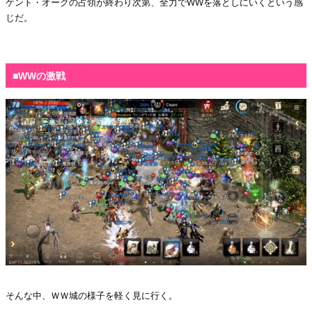
ケント・オークの占領が終わり次第、全力でWWを落としにいくという感
じだ。
・
■WWの激戦
そんな中、ＷＷ城の様子を軽く見に行く。