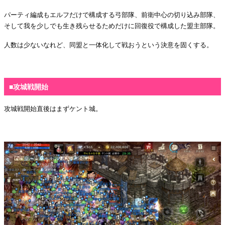
パーティ編成もエルフだけで構成する弓部隊、前衛中心の切り込み部隊、
そして我を少しでも生き残らせるためだけに回復役で構成した盟主部隊。
人数は少ないなれど、同盟と一体化して戦おうという決意を固くする。
・
■攻城戦開始
攻城戦開始直後はまずケント城。
・