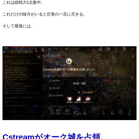
これは総戦力1点集中。
これだけの味方がいると圧巻の一言に尽きる。
そして最後には、
・
Cstreamがオーク城を占領。