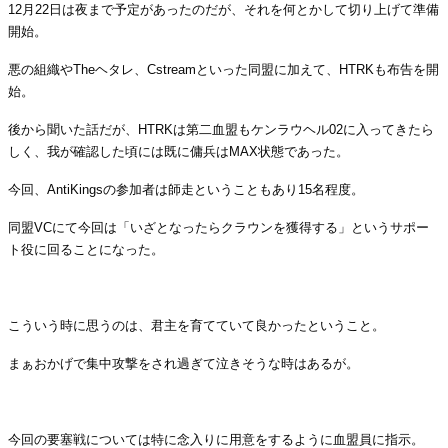
12月22日は夜まで予定があったのだが、それを何とかして切り上げて準備
開始。
悪の組織やTheヘタレ、Cstreamといった同盟に加えて、HTRKも布告を開
始。
後から聞いた話だが、HTRKは第二血盟もケンラウヘル02に入ってきたら
しく、我が確認した頃には既に傭兵はMAX状態であった。
今回、AntiKingsの参加者は師走ということもあり15名程度。
同盟VCにて今回は「いざとなったらクラウンを獲得する」というサポー
ト役に回ることになった。
・
こういう時に思うのは、君主を育てていて良かったということ。
まぁおかげで集中攻撃をされ過ぎて泣きそうな時はあるが。
・
今回の要塞戦については特に念入りに用意をするように血盟員に指示。