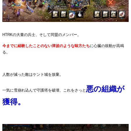
HTRKの大量の兵士、そして同盟のメンバー。
今までに経験したことのない津波のような味方たち
に心臓の鼓動が高鳴
る。
・
人数が減った敵はケント城を放棄。
悪の組織が
一気に雪崩れ込んで守護塔を破壊、これをさっと
獲得。
・