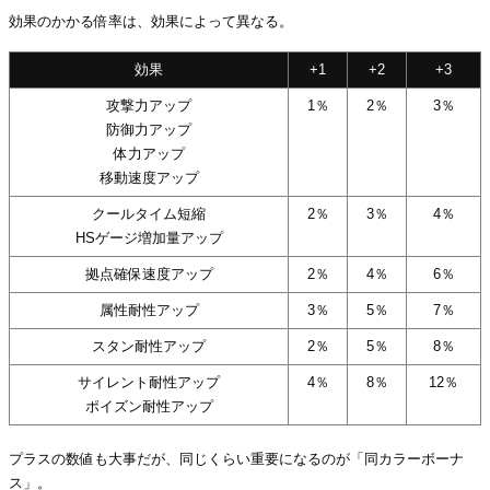
効果のかかる倍率は、効果によって異なる。
効果
+1
+2
+3
攻撃力アップ
1％
2％
3％
防御力アップ
体力アップ
移動速度アップ
クールタイム短縮
2％
3％
4％
HSゲージ増加量アップ
拠点確保速度アップ
2％
4％
6％
属性耐性アップ
3％
5％
7％
スタン耐性アップ
2％
5％
8％
サイレント耐性アップ
4％
8％
12％
ポイズン耐性アップ
プラスの数値も大事だが、同じくらい重要になるのが「同カラーボーナ
ス」。