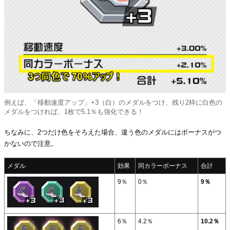
例えば、「移動速度アップ」+3（白）のメダルをつけ、残り2枠に白色の
メダルをつければ、1枚で5.1％も強化できる！
ちなみに、2つだけ色をそろえた場合、違う色のメダルにはボーナスがつ
かないので注意。
メダル
効果
同カラーボーナス
合計
9％
0％
9％
6％
4.2％
10.2％