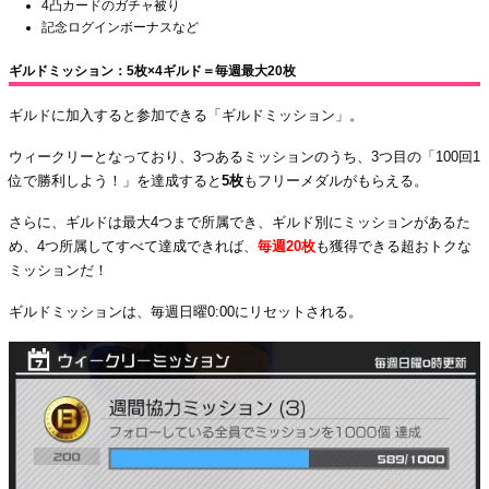
4凸カードのガチャ被り
記念ログインボーナスなど
ギルドミッション：5枚×4ギルド＝毎週最大20枚
ギルドに加入すると参加できる「ギルドミッション」。
ウィークリーとなっており、3つあるミッションのうち、3つ目の「100回1
位で勝利しよう！」を達成すると
5枚
もフリーメダルがもらえる。
さらに、ギルドは最大4つまで所属でき、ギルド別にミッションがあるた
め、4つ所属してすべて達成できれば、
毎週20枚
も獲得できる超おトクな
ミッションだ！
ギルドミッションは、毎週日曜0:00にリセットされる。