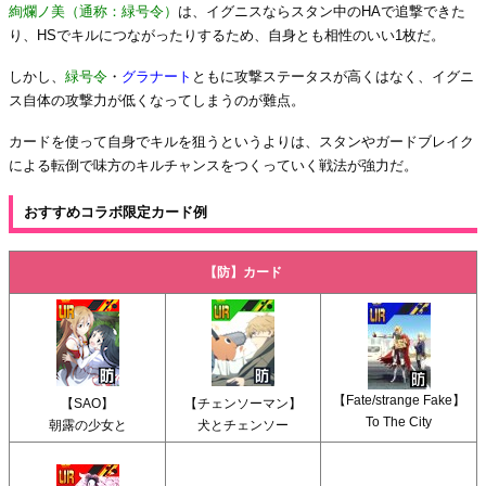
絢爛ノ美（通称：緑号令）
は、イグニスならスタン中のHAで追撃できた
り、HSでキルにつながったりするため、自身とも相性のいい1枚だ。
しかし、
緑号令
・
グラナート
ともに攻撃ステータスが高くはなく、イグニ
ス自体の攻撃力が低くなってしまうのが難点。
カードを使って自身でキルを狙うというよりは、スタンやガードブレイク
による転倒で味方のキルチャンスをつくっていく戦法が強力だ。
おすすめコラボ限定カード例
【防】カード
【Fate/strange Fake】
【SAO】
【チェンソーマン】
To The City
朝露の少女と
犬とチェンソー