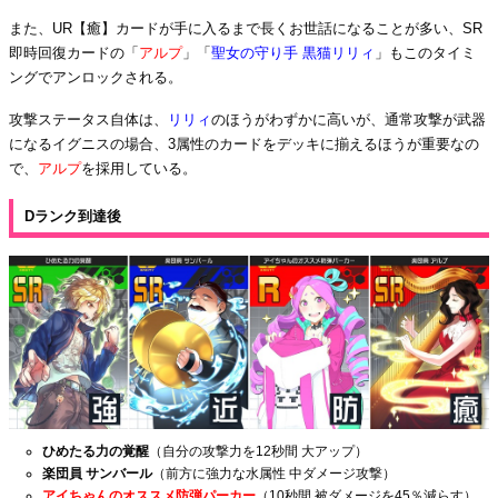
また、UR【癒】カードが手に入るまで長くお世話になることが多い、SR
即時回復カードの「
アルプ
」「
聖女の守り手 黒猫リリィ
」もこのタイミ
ングでアンロックされる。
攻撃ステータス自体は、
リリィ
のほうがわずかに高いが、通常攻撃が武器
になるイグニスの場合、3属性のカードをデッキに揃えるほうが重要なの
で、
アルプ
を採用している。
Dランク到達後
ひめたる力の覚醒
（自分の攻撃力を12秒間 大アップ）
楽団員 サンバール
（前方に強力な水属性 中ダメージ攻撃）
アイちゃんのオススメ防弾パーカー
（10秒間 被ダメージを45％減らす）