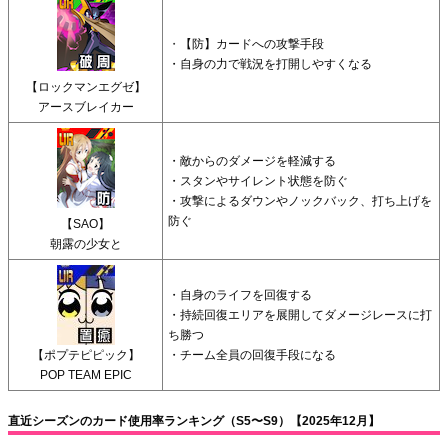
・
【防】カードへの攻撃手段
・自身の力で戦況を打開しやすくなる
【ロックマンエグゼ】
アースブレイカー
・敵からのダメージを軽減する
・スタンやサイレント状態を防ぐ
・攻撃によるダウンやノックバック、打ち上げを
防ぐ
【SAO】
朝露の少女と
・自身のライフを回復する
・持続回復エリアを展開してダメージレースに打
ち勝つ
【ポプテピピック】
・チーム全員の回復手段になる
POP TEAM EPIC
直近シーズンのカード使用率ランキング（S5〜S9）【2025年12月】