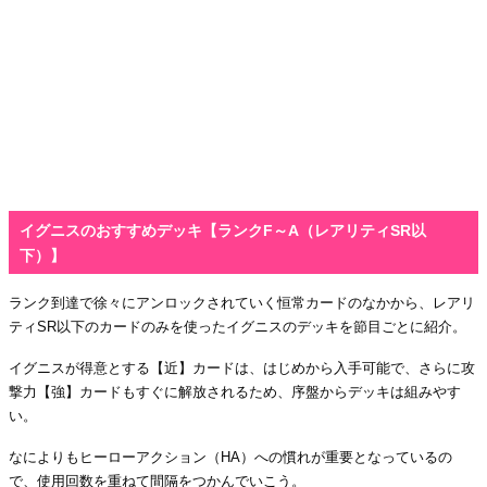
イグニスのおすすめデッキ【ランクF～A（レアリティSR以
下）】
ランク到達で徐々にアンロックされていく恒常カードのなかから、レアリ
ティSR以下のカードのみを使ったイグニスのデッキを節目ごとに紹介。
イグニスが得意とする【近】カードは、はじめから入手可能で、さらに攻
撃力【強】カードもすぐに解放されるため、序盤からデッキは組みやす
い。
なによりもヒーローアクション（HA）への慣れが重要となっているの
で、使用回数を重ねて間隔をつかんでいこう。