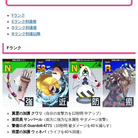
Fランク
Eランク到達後
Dランク到達後
Bランク到達以降
Fランク
翼霊の加護 クワリ
（自分の攻撃力を12秒間 中アップ）
楽団員 サンバール
（前方に強力な水属性 中ダメージ攻撃）
警備ロボ Guardoll-4771
（10秒間 被ダメージを40％減らす）
雨霊の加護 ウィネバ
（ライフを40％回復）