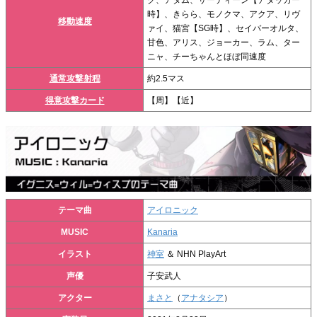
時】、きらら、モノクマ、アクア、リヴ
移動速度
ァイ、猫宮【SG時】、セイバーオルタ、
甘色、アリス、ジョーカー、ラム、ター
ニャ、チーちゃんとほぼ同速度
通常攻撃射程
約2.5マス
得意攻撃カード
【周】【近】
テーマ曲
アイロニック
MUSIC
Kanaria
イラスト
神室
＆ NHN PlayArt
声優
子安武人
アクター
まさと
（
アナタシア
）