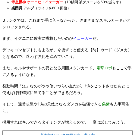
帝皇機神 ケーニヒ・イェーガー
（10秒間 被ダメージを50％減らす）
楽団員 アルプ
（ライフを60％回復）
Bランクでは、これまで手に入らなかった、さまざまなスキルカードがア
ンロックされる。
まず、イグニスに確実に搭載したいのが
イェーガー
だ。
デッキコンセプトにもよるが、今後ずっと使える【防】カード（ダメカ）
となるので、迷わず強化を進めていこう。
また、キルやサポートの要となる周囲スタンカード、
電撃ロボ
もここで手
に入るようになる。
発動時間「短」なのがやや使いづらい点だが、HAをヒットさせたあとに
使えばほぼ確実に当てることができるだろう。
そして、通常攻撃やHAの天敵となるダメカを破壊できる
偽紫
も入手可能
に。
採用すればキルできるタイミングが増えるので、一度は試してみよう。