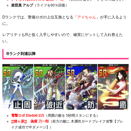
楽団員 アルプ
（ライフを60％回復）
Dランクでは、警備ロボの上位互換となる「
アイちゃん
」が手に入るよう
に。
レアリティもRと低く入手しやすいので、確実にゲットして入れ替えた
い。
Bランク到達以降
電撃ロボ Eledoll-115
（周囲の敵を 5秒間スタンにする）
¦¦¦狸ヶ原¦¦¦ 偽紫 刀一郎
（前方の敵に 木属性ガードブレイク攻撃【ブレ
イク成功で中ダメージ】）