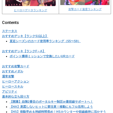
攻撃カード速度ランキング
ヒーローデータランキング
ステータス
おすすめデッキ【ランクS1以上】
直近シーズンのカード使用率ランキング（S5〜S9）
おすすめデッキ【ランクF～A】
ポイント獲得ミッションで交換したいURカード
おすすめ攻撃カード
おすすめメダル
通常攻撃
ヒーローアクション
ヒーロースキル
アビリティ
基本的な立ち回り方
【開幕】自陣2番目のポータルキー制圧or最前線サポートへ！
【HA】意図しないヒットに要注意！移動にもフル活用しよう
【HS】発動早め＆持続時間長め！HSカウンターや前線維持に活かそう