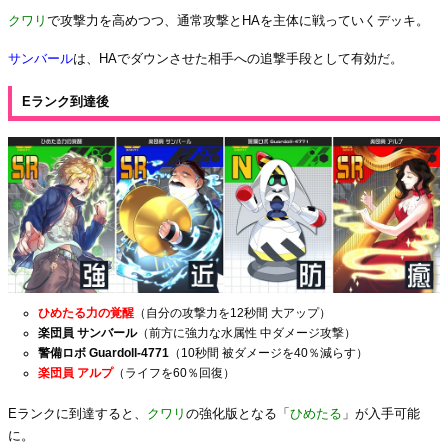
クワリ
で攻撃力を高めつつ、通常攻撃とHAを主体に戦っていくデッキ。
サンバール
は、HAでダウンさせた相手への追撃手段として有効だ。
Eランク到達後
ひめたる力の覚醒
（自分の攻撃力を12秒間 大アップ）
楽団員 サンバール
（前方に強力な水属性 中ダメージ攻撃）
警備ロボ Guardoll-4771
（10秒間 被ダメージを40％減らす）
楽団員 アルプ
（ライフを60％回復）
Eランクに到達すると、
クワリ
の強化版となる「
ひめたる
」が入手可能
に。