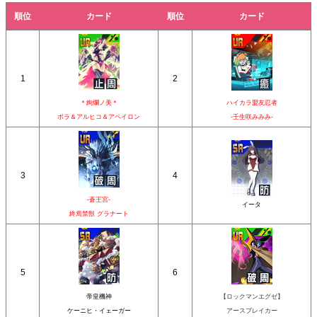
順位
カード
順位
カード
1
2
＊絢爛ノ美＊
ハイカラ盟友忍者
ボラ＆アルヒコ＆アペイロン
-壬生咲みみみ-
3
4
-蒼王宮-
イータ
終焉禁獣 グラナート
5
6
帝皇機神
【ロックマンエグゼ】
ケーニヒ・イェーガー
アースブレイカー