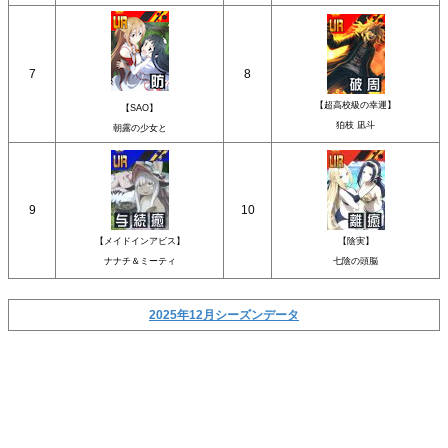
7
8
【超高校級の幸運】
【SAO】
狛枝 凪斗
朝露の少女と
9
10
【メイドインアビス】
【陰実】
ナナチ＆ミーティ
七陰の頭脳
2025年12月シーズンデータ