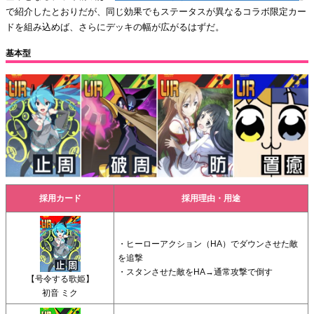
で紹介したとおりだが、同じ効果でもステータスが異なるコラボ限定カー
ドを組み込めば、さらにデッキの幅が広がるはずだ。
基本型
採用カード
採用理由・用途
・ヒーローアクション（HA）でダウンさせた敵
を追撃
・スタンさせた敵をHA→通常攻撃で倒す
【号令する歌姫】
初音 ミク