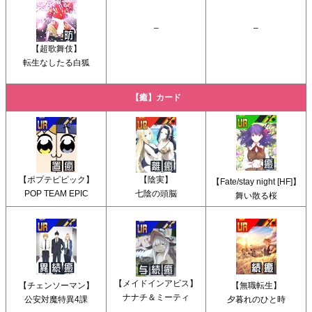
–
–
【超歌舞伎】
転生なしたる白狐
【癒】カード
【ポプテピピック】
【陰実】
【Fate/stay night [HF]】
POP TEAM EPIC
七陰の頭脳
舞い散る桜
【メイドインアビス】
【チェンソーマン】
【無職転生】
ナナチ＆ミーティ
公安対魔特異4課
夕暮れのひと時