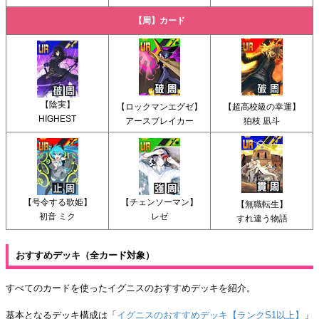
【周】カード
【陰実】
【ロックマンエグゼ】
【超高校級の幸運】
HIGHEST
アースブレイカー
狛枝 凪斗
【号令する歌姫】
【チェンソーマン】
【無職転生】
初音 ミク
レゼ
すれ違う物語
おすすめデッキ（全カード対象）
すべてのカードを使ったイグニスのおすすめデッキを紹介。
基本となるデッキ構成は「
イグニスのおすすめデッキ【ランクS1以上】
」