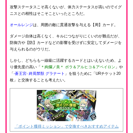
攻撃ステータスこそ高くないが、体力ステータスが高いのでイグ
ニスとの相性はそこそこといったところだ。
オールレンジ
は、周囲の敵に貫通攻撃を与える【周】カード。
ダメージ自体は高くなく、キルにつながりにくいのが難点だが、
防御力や【防】カードなどの影響を受けずに安定してダメージを
与えられるのがウリだ。
しかし、どちらも一線級に活躍するカードとはいえないため、よ
り優先度の高い「
＊絢爛ノ美＊ ボラ＆アルヒコ＆アペイロン
」や
「
-蒼王宮- 終焉禁獣 グラナート
」を狙うために「URチケット20
枚」と交換することも考えたい。
「ポイント獲得ミッション」で交換すべきおすすめアイテム