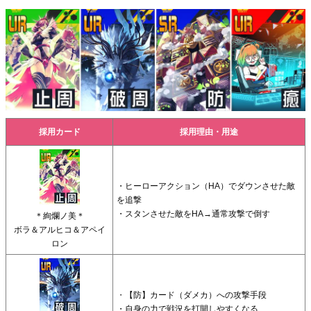
採用カード
採用理由・用途
・ヒーローアクション（HA）でダウンさせた敵
を追撃
・スタンさせた敵をHA→通常攻撃で倒す
＊絢爛ノ美＊
ボラ＆アルヒコ＆アペイ
ロン
・
【防】カード（ダメカ）への攻撃手段
・自身の力で戦況を打開しやすくなる