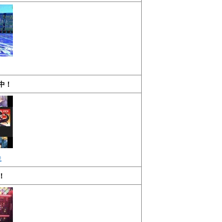
中！
説
！