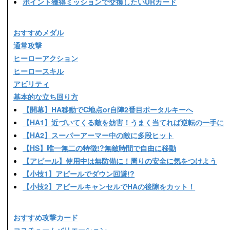
ポイント獲得ミッションで交換したいURカード
おすすめメダル
通常攻撃
ヒーローアクション
ヒーロースキル
アビリティ
基本的な立ち回り方
【開幕】HA移動でC地点or自陣2番目ポータルキーへ
【HA1】近づいてくる敵を妨害！うまく当てれば逆転の一手に
【HA2】スーパーアーマー中の敵に多段ヒット
【HS】唯一無二の特徴!?無敵時間で自由に移動
【アピール】使用中は無防備に！周りの安全に気をつけよう
【小技1】アピールでダウン回避!?
【小技2】アピールキャンセルでHAの後隙をカット！
おすすめ攻撃カード