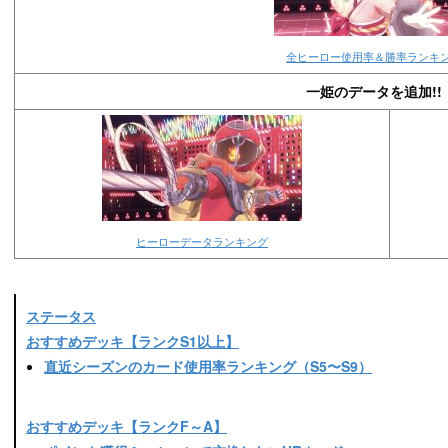
全ヒーロー使用率＆勝率ランキ
一姫のデータを追加!!
ヒーローデータランキング
ステータス
おすすめデッキ【ランクS1以上】
直近シーズンのカード使用率ランキング（S5〜S9）
おすすめデッキ【ランクF～A】