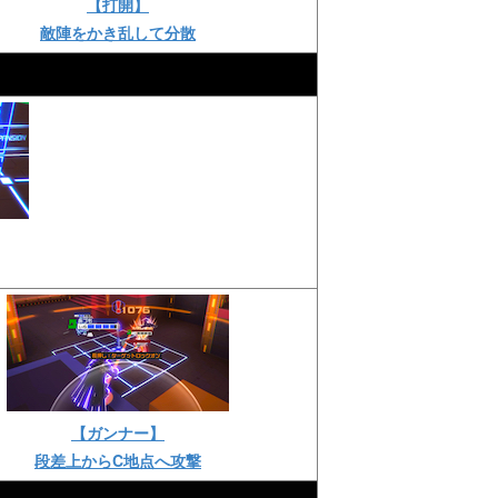
【打開】
敵陣をかき乱して分散
【ガンナー】
段差上からC地点へ攻撃