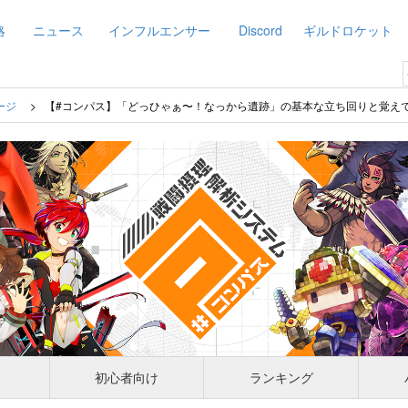
略
ニュース
インフルエンサー
Discord
ギルドロケット
ージ
【#コンパス】「どっひゃぁ〜！なっから遺跡」の基本な立ち回りと覚え
初心者向け
ランキング