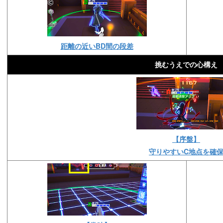
距離の近いBD間の段差
挑むうえでの心構え
【序盤】
守りやすいC地点を確