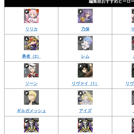
編集部おすすめヒーロ
リリカ
乃保
勇者（2）
レム
ソーン
リヴァイ（1）
リヴ
ギルガメッシュ
アイズ