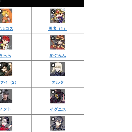
ー
マルコス
勇者（1）
きらら
めぐみん
ァイ（2）
オルタ
ノクト
イグニス