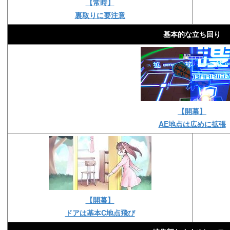
【常時】
裏取りに要注意
基本的な立ち回り
【開幕】
AE地点は広めに拡張
【開幕】
ドアは基本C地点飛び