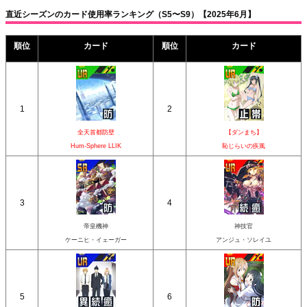
直近シーズンのカード使用率ランキング（S5〜S9）【2025年6月】
順位
カード
順位
カード
1
2
全天首都防壁
【ダンまち】
Hum-Sphere LLIK
恥じらいの疾風
3
4
帝皇機神
神技官
ケーニヒ・イェーガー
アンジュ・ソレイユ
5
6