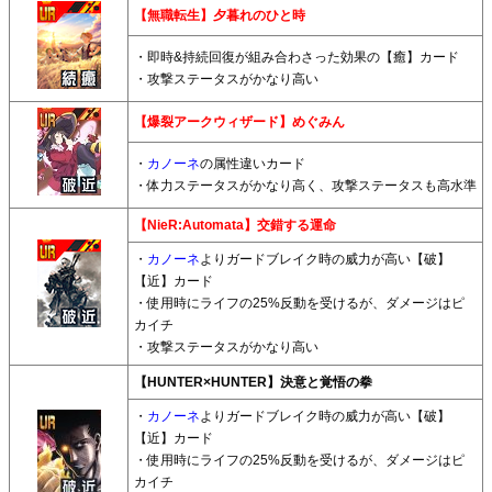
【無職転生】夕暮れのひと時
・即時&持続回復が組み合わさった効果の【癒】カード
・攻撃ステータスがかなり高い
【爆裂アークウィザード】めぐみん
・
カノーネ
の属性違いカード
・体力ステータスがかなり高く、攻撃ステータスも高水準
【NieR:Automata】交錯する運命
・
カノーネ
よりガードブレイク時の威力が高い【破】
【近】カード
・使用時にライフの25%反動を受けるが、ダメージはピ
カイチ
・攻撃ステータスがかなり高い
【HUNTER×HUNTER】決意と覚悟の拳
・
カノーネ
よりガードブレイク時の威力が高い【破】
【近】カード
・使用時にライフの25%反動を受けるが、ダメージはピ
カイチ