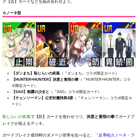
ク【近】カードなどを組み合わせよう。
カノーネ型
【ダンまち】恥じらいの疾風
（『ダンまち』コラボ限定カード）
【HUNTER×HUNTER】決意と覚悟の拳
（『HUNTER×HUNTER』コラ
ボ限定カード）
【SAO】朝露の少女と
（『SAO』コラボ限定カード）
【チェンソーマン】公安対魔特異4課
（『チェンソーマン』コラボ限定カ
ード）
恥じらいの疾風
で【防】カードを使わせつつ、
決意と覚悟の拳
でガードブ
レイクが狙えるデッキ。
ガードブレイク成功時のダメージ倍率を比べると、「
反導砲カノーネ・フ