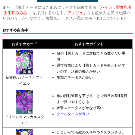
また、【癒】カードにはこまめにライフを回復できる「
ハイカラ盟友忍者
-壬生咲みみみ-
」を採用するのも手。
アンジュ
よりも超火力を受けた際の
リカバリーがしやすく、攻撃ステータスが高いのもうれしいポイントだ
おすすめ自由枠
おすすめカード
おすすめポイント
敵の【防】カードに対抗できる数少ない手
段
通常攻撃により【防】カードを使わせやす
いので、活躍の機会が多い
反導砲 カノーネ・ファ
攻撃ステータスが高い
イエル
敵の行動速度を下げることで通常攻撃4発目
まで狙いやすくなる
攻撃ステータスがかなり高い
クールタイムが長い
ドリーム☆マジカルスク
エア
どこからでも敵のスキをつきスタンさせ、