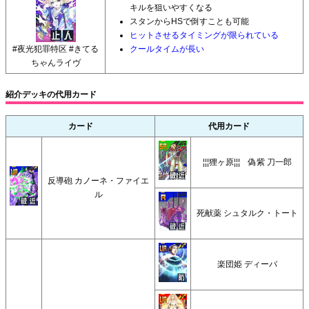
キルを狙いやすくなる
スタンからHSで倒すことも可能
ヒットさせるタイミングが限られている
#夜光犯罪特区 #きてる
クールタイムが長い
ちゃんライヴ
紹介デッキの代用カード
カード
代用カード
¦¦¦狸ヶ原¦¦¦ 偽紫 刀一郎
反導砲 カノーネ・ファイエ
ル
死献薬 シュタルク・トート
楽団姫 ディーバ