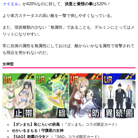
ァイエル
」が
420%なのに対して、
決意と覚悟の拳
は520%！
より体力ステータスの高い敵を一撃で倒しやすくなっている。
また、現状種類の少ない「無属性」であることも、デルミンにとってはメ
リットになりやすい。
常に自身の属性を無属性にしておけば、敵からいかなる属性で攻撃されて
も弱点を突かれないのだ。
女神型
【ダンまち】恥じらいの疾風
（『ダンまち』コラボ限定カード）
せかいをまもる！守護星の女神
【SAO】朝露の少女と
（『SAO』コラボ限定カード）