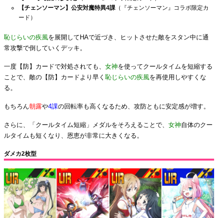
【チェンソーマン】公安対魔特異4課
（『チェンソーマン』コラボ限定カ
ード）
恥じらいの疾風
を展開してHAで近づき、ヒットさせた敵をスタン中に通
常攻撃で倒していくデッキ。
一度【防】カードで対処されても、
女神
を使ってクールタイムを短縮する
ことで、敵の【防】カードより早く
恥じらいの疾風
を再使用しやすくな
る。
もちろん
朝露
や
4課
の回転率も高くなるため、攻防ともに安定感が増す。
さらに、「クールタイム短縮」メダルをそろえることで、
女神
自体のクー
ルタイムも短くなり、恩恵が非常に大きくなる。
ダメカ2枚型