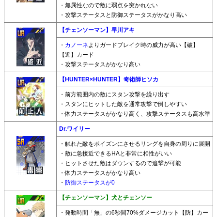
・無属性なので敵に弱点を突かれない
・攻撃ステータスと防御ステータスがかなり高い
【チェンソーマン】早川アキ
・
カノーネ
よりガードブレイク時の威力が高い【破】
【近】カード
・攻撃ステータスがかなり高い
【HUNTER×HUNTER】奇術師ヒソカ
・前方範囲内の敵にスタン攻撃を繰り出す
・スタンにヒットした敵を通常攻撃で倒しやすい
・体力ステータスがかなり高く、攻撃ステータスも高水準
Dr.ワイリー
・触れた敵をポイズンにさせるリングを自身の周りに展開
・敵に急接近できるHAと非常に相性がいい
・ヒットさせた敵はダウンするので追撃が可能
・体力ステータスがかなり高い
・
防御ステータスが0
【チェンソーマン】犬とチェンソー
・発動時間「無」の6秒間70%ダメージカット【防】カー