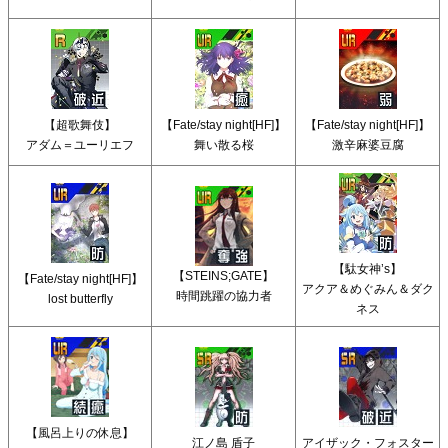
【超歌舞伎】
【Fate/stay night[HF]】
【Fate/stay night[HF]】
アダム＝ユーリエフ
舞い散る桜
激辛麻婆豆腐
【駄女神’s】
【STEINS;GATE】
【Fate/stay night[HF]】
アクア＆めぐみん＆ダク
時間跳躍の協力者
lost butterfly
ネス
【風呂上りの休息】
江ノ島 盾子
アイザック・フォスター