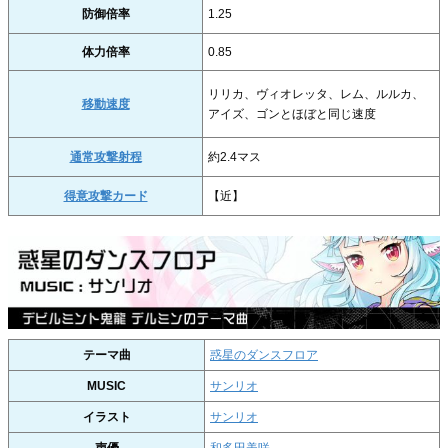
防御倍率
1.25
体力倍率
0.85
リリカ、ヴィオレッタ、レム、ルルカ、
移動速度
アイズ、ゴンとほぼと同じ速度
通常攻撃射程
約2.4マス
得意攻撃カード
【近】
テーマ曲
惑星のダンスフロア
MUSIC
サンリオ
イラスト
サンリオ
声優
和多田美咲