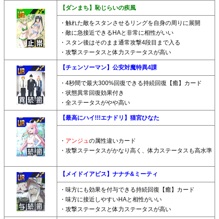
【ダンまち】恥じらいの疾風
・触れた敵をスタンさせるリングを自身の周りに展開
・敵に急接近できるHAと非常に相性がいい
・スタン後はそのまま通常攻撃4段目まで入る
・攻撃ステータスと体力ステータスが高い
【チェンソーマン】公安対魔特異4課
・4秒間で最大300%回復できる持続回復【癒】カード
・状態異常回復効果付き
・全ステータスがやや高い
【最高にハイ!!!エナドリ】猫宮ひなた
・
アンジュ
の属性違いカード
・攻撃ステータスがかなり高く、体力ステータスも高水準
【メイドイアビス】ナナチ&ミーティ
・味方にも効果を付与できる持続回復【癒】カード
・味方に接近しやすいHAと相性がいい
・攻撃ステータスと体力ステータスが高い