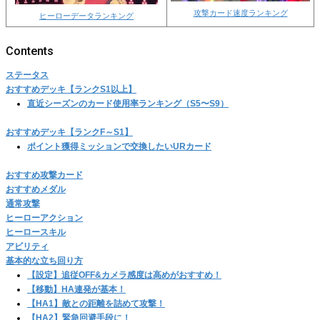
攻撃カード速度ランキング
ヒーローデータランキング
ステータス
おすすめデッキ【ランクS1以上】
直近シーズンのカード使用率ランキング（S5〜S9）
おすすめデッキ【ランクF～S1】
ポイント獲得ミッションで交換したいURカード
おすすめ攻撃カード
おすすめメダル
通常攻撃
ヒーローアクション
ヒーロースキル
アビリティ
基本的な立ち回り方
【設定】追従OFF&カメラ感度は高めがおすすめ！
【移動】HA連発が基本！
【HA1】敵との距離を詰めて攻撃！
【HA2】緊急回避手段に！