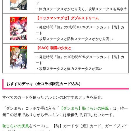
ド
・体力ステータスがかなり高く、攻撃ステータスも高水準
【ロックマンエグゼ】ダブルストリーム
・発動時間「無」の6秒間100%ダメージカット【防】カ
ード
・攻撃ステータスと防御ステータスがかなり高い
【SAO】朝露の少女と
・発動時間「無」の10秒間60%ダメージカット【防】カ
ード
・攻撃ステータスと体力ステータスが高い
おすすめデッキ（全コラボ限定カード込み）
すべてのカードを使ったデルミンのおすすめデッキを紹介。
『ダンまち』コラボで手に入る「
【ダンまち】恥じらいの疾風
」は、唯一
無二の効果でありながらデルミンには最優先で採用したいカード。
恥じらいの疾風
をベースに、【防】カードや【癒】カード、ガードブレイ