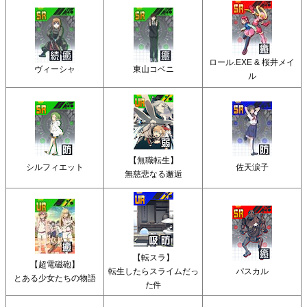
ロール.EXE & 桜井メイ
ヴィーシャ
東山コベニ
ル
【無職転生】
シルフィエット
佐天涙子
無慈悲なる邂逅
【転スラ】
【超電磁砲】
転生したらスライムだっ
パスカル
とある少女たちの物語
た件