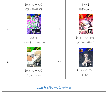
【チェンソーマン】
【SAO】
公安対魔特異４課
朝露の少女と
7
8
反導砲
【ロックマンエグゼ】
カノーネ・ファイエル
ダブルストリーム
9
10
【チェンソーマン】
【チェンソーマン】
早川アキ
犬とチェンソー
2025年6月シーズンデータ