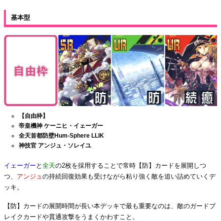
基本型
【自由枠】
帝皇機神 ケーニヒ・イェーガー
全天首都防壁Hum-Sphere LLIK
神技官 アンジュ・ソレイユ
イェーガー
と
全天
の2枚を採用することで常時【防】カードを展開しつ
つ、
アンジュ
の持続回復効果も受けながら粘り強く敵を追い詰めていくデ
ッキ。
【防】カードの展開時間が長い本デッキで最も重要なのは、敵のガードブ
レイクカードや貫通攻撃をうまくかわすこと。