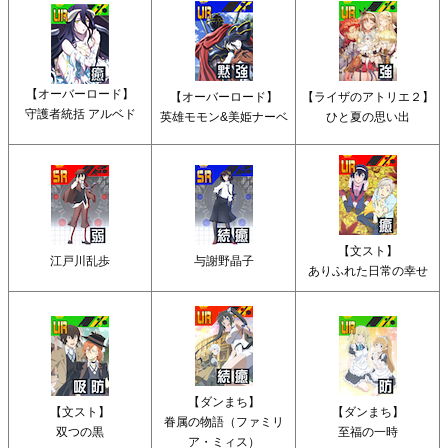
【オーバーロード】
【オーバーロード】
【ライザのアトリエ２】
守護者統括 アルベド
英雄モモン&美姫ナーベ
ひと夏の思い出
【文スト】
江戸川乱歩
与謝野晶子
ありふれた日常の幸せ
【ダンまち】
【文スト】
【ダンまち】
眷属の物語（ファミリ
双つの黒
至福の一時
ア・ミィス）