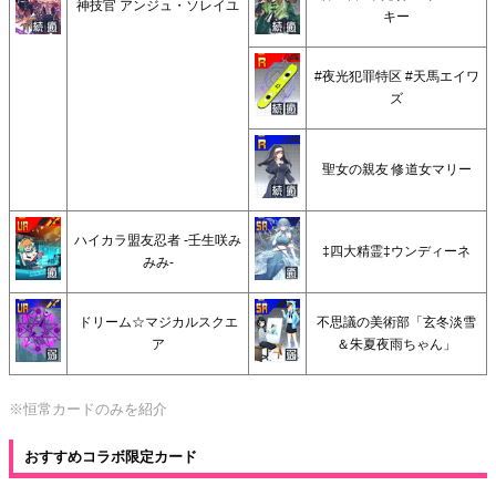
神技官 アンジュ・ソレイユ
キー
#夜光犯罪特区 #天馬エイワ
ズ
聖女の親友 修道女マリー
ハイカラ盟友忍者 -壬生咲み
‡四大精霊‡ウンディーネ
みみ-
ドリーム☆マジカルスクエ
不思議の美術部「玄冬淡雪
ア
＆朱夏夜雨ちゃん」
※恒常カードのみを紹介
おすすめコラボ限定カード