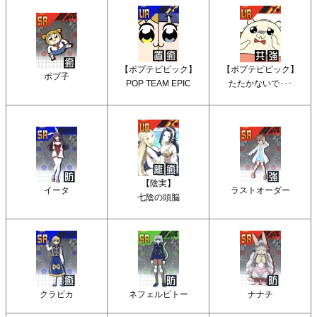
【ポプテピピック】
【ポプテピピック】
ポプ子
POP TEAM EPIC
たたかないで･･･
【陰実】
イータ
ラストオーダー
七陰の頭脳
クラピカ
ネフェルピトー
ナナチ