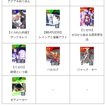
アクア＆めぐみん
【リゼロ】
【イカれた約束】
【BEATLESS】
ゼロから始まる異世界生
ザック＆レイ
レイシアと遠藤アラト
活
【リゼロ】
バルログ
ジャック・オー
絶望という病
–
–
ギアメーカー