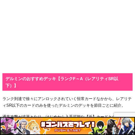
デルミンのおすすめデッキ【ランクF～A（レアリティSR以
下）】
ランク到達で徐々にアンロックされていく恒常カードなかから、レアリテ
ィSR以下のカードのみを使ったデルミンのデッキを節目ごとに紹介。
通常攻撃が武器となり、はじめから入手可能な【近】カードとの相性もい
いデルミンは、比較的に序盤から使いやすいヒーローだ。
ただ、操作感が独特なので、何度も使って慣れていこう。