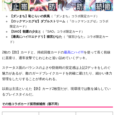
【ダンまち】恥じらいの疾風
（『ダンまち』コラボ限定カード）
【ロックマンエグゼ】ダブルストリーム
（『ロックマンエグゼ』コラボ
限定カード）
【SAO】朝露の少女と
（『SAO』コラボ限定カード）
【最高にハイ!!!エナドリ】猫宮ひなた
（『猫宮ひなた』コラボ限定カー
ド）
2枚の【防】カードと、持続回復カードの
最高にハイ!!!
を使って長く前線
に居座り、通常攻撃でじわじわと追い詰めていくデッキ。
ステータス面のバランスのよさや防衛時の安定感は上記2デッキをしのぐ
魅力があるが、敵のガードブレイクカードを的確に避けたり、細かい体力
管理をしたりすることが求められる。
以前は主流といえた【防】カード2枚型だが、現環境では数を減らしてい
るプレイスタイルだ。
その他コラボカード採用候補例（順不同）