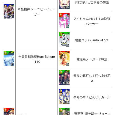
背に負いし亡き妻の加護
帝皇機神 ケーニヒ・イェー
ガー
アイちゃんのおすすめ防弾
パーカー
警備ロボ Guardoll-4771
全天首都防壁Hum-Sphere
究極系ノーガード戦法
LLIK
祭りの真打ち！打ち上げ花
火
祭りの華！だんじりガール
-蒼王宮- 翠光騎士 リョーフ