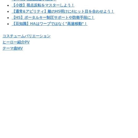
【小技】視点反転をマスターしよう！
【通常&アビリティ】敵のHS明けに4ヒット目を合わせよう！
【HS】ポータルキー制圧サポートや防衛手段に！
【豆知識】HAはワープではなく”高速移動”！
コスチュームバリエーション
ヒーロー紹介PV
テーマ曲MV